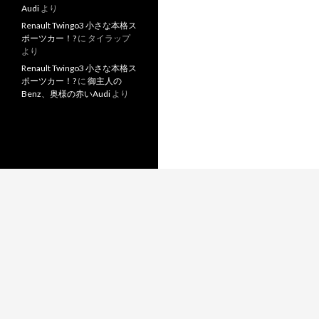
Audi
より
Renault Twingo3 小さな本格ス
ポーツカー！?
に
タイラップ
より
Renault Twingo3 小さな本格ス
ポーツカー！?
に
御主人の
Benz、奥様の赤いAudi
より