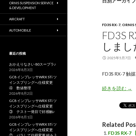
日別アーカイブ: 
ORNIS SUSPENSION SERVICE
& DEVELOPMENT
AIRCRAFT
FD3S RX-7
,
ORNIS 
AUTOMOBILE
FD3S
しまし
最近の投稿
2025年5月7日
おかえりなさい 80スープラ♪
2026年8月3日
FD3S RX-7
GC8 インプレッサWRX STi ツ
インスプリングへ仕様変更
続きを読む
FD
→
④ 数値整理
2026年8月2日
GC8 インプレッサWRX STi ツ
インスプリングへ仕様変更
③ テスト一発目で好感触♪
2026年8月1日
Related Pos
GC8 インプレッサWRX STi ツ
インスプリングへ仕様変更
FD3S RX
② バラして仕様変更 組み上