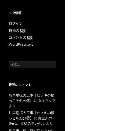
メタ情報
ログイン
投稿の
RSS
コメントの
RSS
WordPress.org
検
索
:
最近のコメント
駐車場拡大工事【ヒノキの根
っこを処分②】
に
タイラップ
より
駐車場拡大工事【ヒノキの根
っこを処分②】
に
御主人の
Benz、奥様の赤いAudi
より
脳卒中（脳出血）やっちゃい