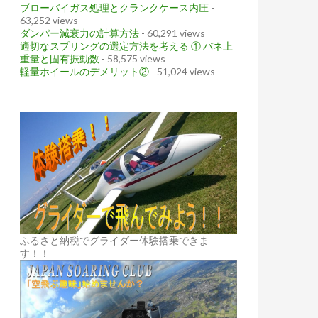
ブローバイガス処理とクランクケース内圧
-
63,252 views
ダンパー減衰力の計算方法
- 60,291 views
適切なスプリングの選定方法を考える ① バネ上
重量と固有振動数
- 58,575 views
軽量ホイールのデメリット②
- 51,024 views
ふるさと納税でグライダー体験搭乗できま
す！！