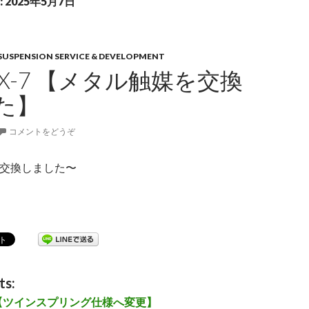
2025年5月7日
SUSPENSION SERVICE & DEVELOPMENT
 RX-7 【メタル触媒を交換
た】
コメントをどうぞ
 触媒交換しました〜
3S RX-7 【メタル触媒を交換しました】
ts:
-7 【ツインスプリング仕様へ変更】