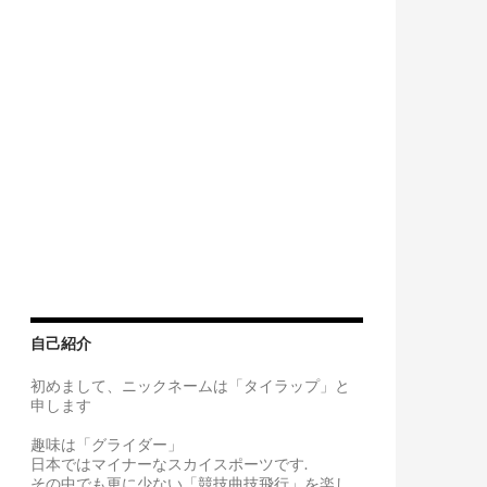
自己紹介
初めまして、ニックネームは「タイラップ」と
申します
趣味は「グライダー」
日本ではマイナーなスカイスポーツです.
その中でも更に少ない「競技曲技飛行」を楽し