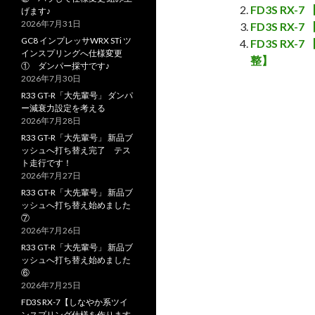
FD3S RX-
げます♪
2026年7月31日
FD3S RX
GC8 インプレッサWRX STi ツ
FD3S R
インスプリングへ仕様変更
整】
① ダンパー採寸です♪
2026年7月30日
R33 GT-R「大先輩号」 ダンパ
ー減衰力設定を考える
2026年7月28日
R33 GT-R「大先輩号」 新品ブ
ッシュへ打ち替え完了 テス
ト走行です！
2026年7月27日
R33 GT-R「大先輩号」 新品ブ
ッシュへ打ち替え始めました
⑦
2026年7月26日
R33 GT-R「大先輩号」 新品ブ
ッシュへ打ち替え始めました
⑥
2026年7月25日
FD3S RX-7【しなやか系ツイ
ンスプリング仕様を作ります