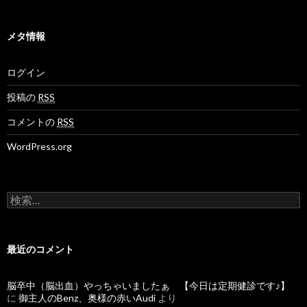
メタ情報
ログイン
投稿の
RSS
コメントの
RSS
WordPress.org
検
索
:
最近のコメント
脳卒中（脳出血）やっちゃいましたぁ 【今日は定期健診です♪】
に
御主人のBenz、奥様の赤いAudi
より