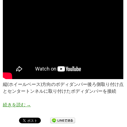
縦(ホイールベース)方向のボディダンパー後ろ側取り付け点
とセンタートンネルに取り付けたボディダンパーを接続
続きを読む
ZC33S スイフトスポーツ 【リアフロア ブレー
→