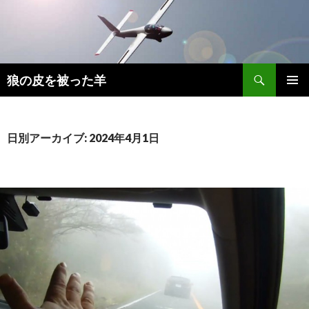
検
狼の皮を被った羊
索
コ
メインメ
ン
ニュー
テ
ン
日別アーカイブ: 2024年4月1日
ツ
へ
移
動