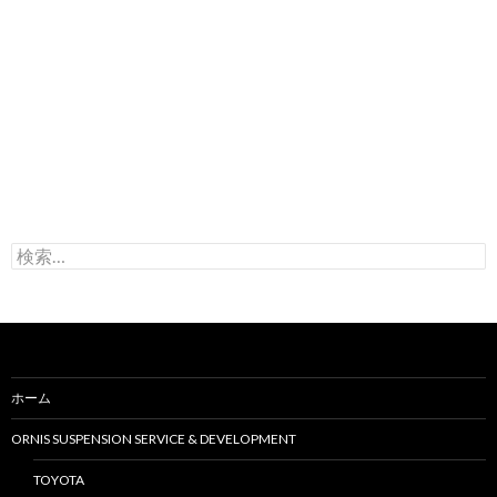
検
索
:
ホーム
ORNIS SUSPENSION SERVICE & DEVELOPMENT
TOYOTA