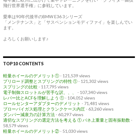
飛行世界選手権」に参戦しています。
愛車は90年代後半のBMW E36 3シリーズ
「メンテナンス」と「サスペンションモディファイ」を楽しんでい
ます。
よろしくお願いします♪
TOP10 CONTENTS
軽量ホイールのデメリット①
- 121,539 views
プリロード調整とスプリングの特性 ①
- 121,302 views
スプリングの比較
- 117,795 views
電子制御スロットルが苦手な訳、、、
- 107,340 views
レバー比とACFを理解しよう ①
- 104,052 views
ロールセンターアダプターのデメリット
- 71,481 views
ブローバイガス処理とクランクケース内圧
- 63,260 views
ダンパー減衰力の計算方法
- 60,297 views
適切なスプリングの選定方法を考える ① バネ上重量と固有振動数
-
58,579 views
軽量ホイールのデメリット②
- 51,030 views