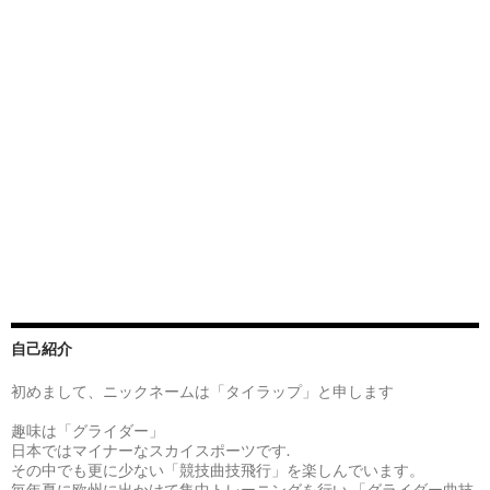
自己紹介
初めまして、ニックネームは「タイラップ」と申します
趣味は「グライダー」
日本ではマイナーなスカイスポーツです.
その中でも更に少ない「競技曲技飛行」を楽しんでいます。
毎年夏に欧州に出かけて集中トレーニングを行い 「グライダー曲技