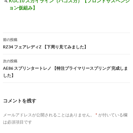
KGC10 スカイライン（ハコスカ）【フロントサスペンシ
ョン仮組み】
前の投稿
投
RZ34 フェアレディZ 【下周り見てみました】
稿
次の投稿
ナ
AE86 スプリンタートレノ 【特注プライマリースプリング 完成しま
した】
ビ
ゲ
ー
コメントを残す
シ
メールアドレスが公開されることはありません。
*
が付いている欄
ョ
は必須項目です
ン