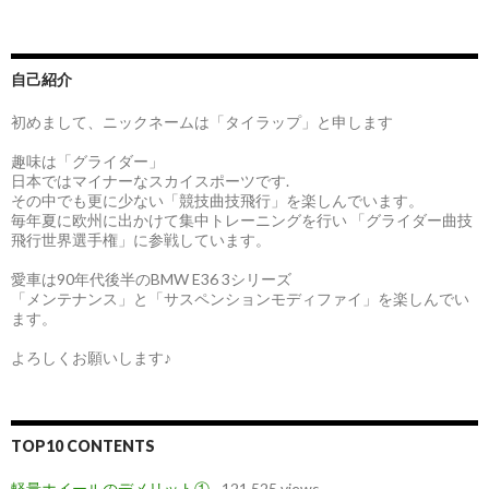
自己紹介
初めまして、ニックネームは「タイラップ」と申します
趣味は「グライダー」
日本ではマイナーなスカイスポーツです.
その中でも更に少ない「競技曲技飛行」を楽しんでいます。
毎年夏に欧州に出かけて集中トレーニングを行い 「グライダー曲技
飛行世界選手権」に参戦しています。
愛車は90年代後半のBMW E36 3シリーズ
「メンテナンス」と「サスペンションモディファイ」を楽しんでい
ます。
よろしくお願いします♪
TOP10 CONTENTS
軽量ホイールのデメリット①
- 121,525 views