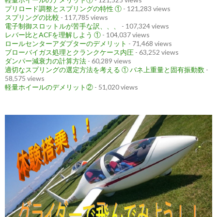
プリロード調整とスプリングの特性 ①
- 121,283 views
スプリングの比較
- 117,785 views
電子制御スロットルが苦手な訳、、、
- 107,324 views
レバー比とACFを理解しよう ①
- 104,037 views
ロールセンターアダプターのデメリット
- 71,468 views
ブローバイガス処理とクランクケース内圧
- 63,252 views
ダンパー減衰力の計算方法
- 60,289 views
適切なスプリングの選定方法を考える ① バネ上重量と固有振動数
-
58,575 views
軽量ホイールのデメリット②
- 51,020 views