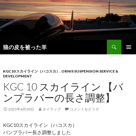
検
狼の皮を被った羊
索
コ
メインメ
ン
ニュー
テ
ン
KGC10 スカイライン（ハコスカ）
,
ORNIS SUSPENSION SERVICE &
DEVELOPMENT
ツ
KGC 10 スカイライン 【バ
へ
移
ンプラバーの長さ調整】
動
2025年4月30日
タイラップ
コメントをどうぞ
KGC10スカイライン（ハコスカ）
バンプラバー長さ調整しました