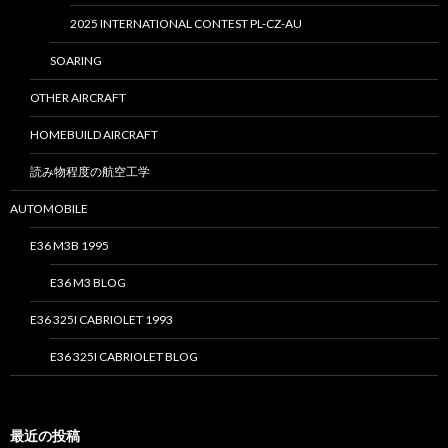
2025 INTERNATIONAL CONTEST PL-CZ-AU
SOARING
OTHER AIRCRAFT
HOMEBUILD AIRCRAFT
読み物程度の航空工学
AUTOMOBILE
E36 M3B 1995
E36 M3 BLOG
E36 325I CABRIOLET 1993
E36 325I CABRIOLET BLOG
最近の投稿