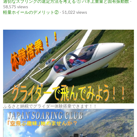
適切なスプリングの選定方法を考える ① バネ上重量と固有振動数
-
58,575 views
軽量ホイールのデメリット②
- 51,022 views
ふるさと納税でグライダー体験搭乗できます！！