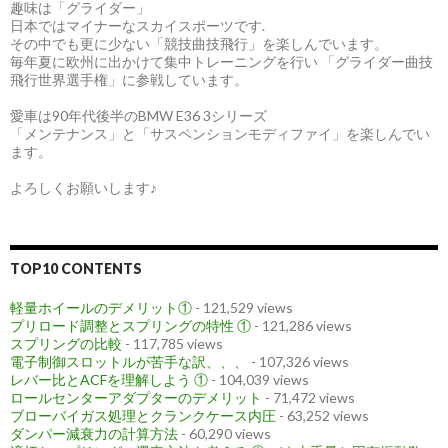
趣味は「グライダー」
日本ではマイナーなスカイスポーツです.
その中でも更に少ない「競技曲技飛行」を楽しんでいます。
毎年夏に欧州に出かけて集中トレーニングを行い 「グライダー曲技
飛行世界選手権」に参戦しています。
愛車は90年代後半のBMW E36 3シリーズ
「メンテナンス」と「サスペンションモディファイ」を楽しんでい
ます。
よろしくお願いします♪
TOP10 CONTENTS
軽量ホイールのデメリット①
- 121,529 views
プリロード調整とスプリングの特性 ①
- 121,286 views
スプリングの比較
- 117,785 views
電子制御スロットルが苦手な訳、、、
- 107,326 views
レバー比とACFを理解しよう ①
- 104,039 views
ロールセンターアダプターのデメリット
- 71,472 views
ブローバイガス処理とクランクケース内圧
- 63,252 views
ダンパー減衰力の計算方法
- 60,290 views