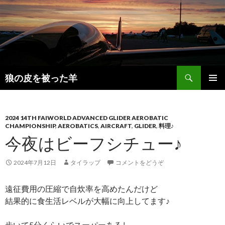
検
狼の皮を被った羊
索
コ
メインメ
ン
ニュー
テ
ン
2024 14TH FAIWORLD ADVANCED GLIDER AEROBATIC
CHAMPIONSHIP
,
AEROBATICS
,
AIRCRAFT
,
GLIDER
,
料理♪
ツ
今夜はビーフシチュー♪
へ
移
動
2024年7月12日
タイラップ
コメントをどうぞ
遠征費用の圧縮で自炊率を高めたんだけど
結果的に食生活レベルが大幅に向上してます♪
歩いて5分くらいでスーパーあるし