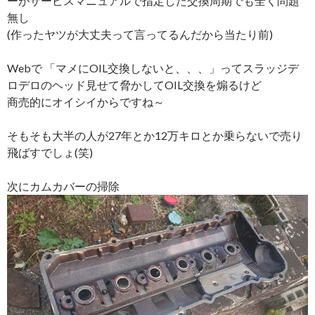
ーがサービスマニュアルで指定した交換周期でも全く問題
無し
(作ったヤツが大丈夫って言ってるんだから当たり前)
Webで 「マメにOIL交換しないと、、、」ってスラッジデ
ロデロのヘッド見せて脅かしてOIL交換を煽るけど
商売的にオイシイからですね～
そもそも大半の人が27年とか12万キロとか乗らないで売り
飛ばすでしょ(笑)
次にカムカバーの掃除