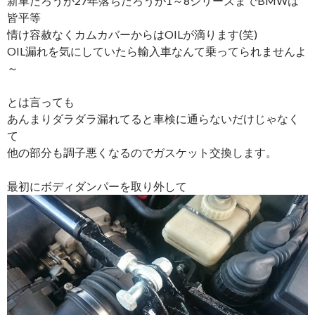
新車だろうが27年落ちだろうが1～8シリーズまでBMWは
皆平等
情け容赦なくカムカバーからはOILが滴ります(笑)
OIL漏れを気にしていたら輸入車なんて乗ってられませんよ
～
とは言っても
あんまりダラダラ漏れてると車検に通らないだけじゃなく
て
他の部分も調子悪くなるのでガスケット交換します。
最初にボディダンパーを取り外して