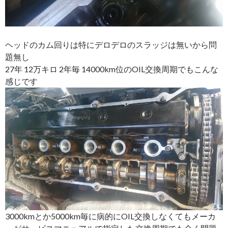
ヘッドのカム回りは特にデロデロのスラッジは無いから問
題無し
27年 12万キロ 2年毎 14000km位のOIL交換周期でもこんな
感じです
3000kmとか5000km毎に病的にOIL交換しなくてもメーカ