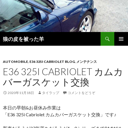
検
狼の皮を被った羊
索
コ
メインメ
ン
ニュー
テ
ン
AUTOMOBILE
,
E36 325I CABRIOLET BLOG
,
メンテナンス
ツ
E36 325I CABRIOLET カムカ
へ
バーガスケット交換
移
動
2020年11月18日
タイラップ
コメントをどうぞ
本日の早朝&お昼休み作業は
「E36 325i Cabriolet カムカバーガスケット交換」です♪