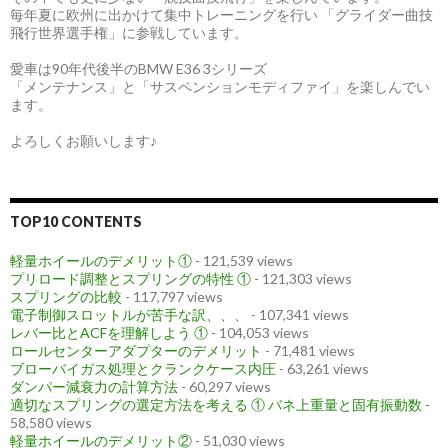
毎年夏に欧州に出かけて集中トレーニングを行い 「グライダー曲技
飛行世界選手権」に参戦しています。
愛車は90年代後半のBMW E36 3シリーズ
「メンテナンス」と「サスペンションモディファイ」を楽しんでい
ます。
よろしくお願いします♪
TOP10 CONTENTS
軽量ホイールのデメリット①
- 121,539 views
プリロード調整とスプリングの特性 ①
- 121,303 views
スプリングの比較
- 117,797 views
電子制御スロットルが苦手な訳、、、
- 107,341 views
レバー比とACFを理解しよう ①
- 104,053 views
ロールセンターアダプターのデメリット
- 71,481 views
ブローバイガス処理とクランクケース内圧
- 63,261 views
ダンパー減衰力の計算方法
- 60,297 views
適切なスプリングの選定方法を考える ① バネ上重量と固有振動数
-
58,580 views
軽量ホイールのデメリット②
- 51,030 views