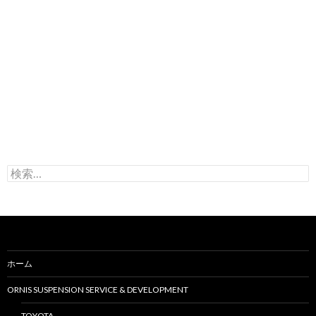
検
索
:
ホーム
ORNIS SUSPENSION SERVICE & DEVELOPMENT
TOYOTA