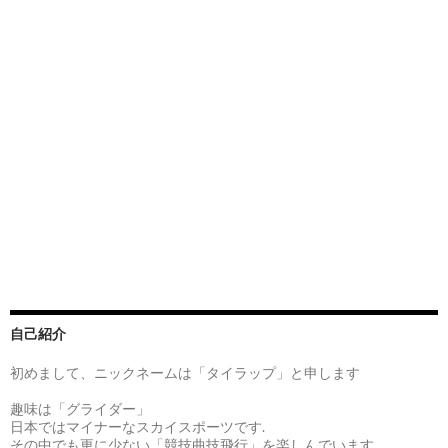
自己紹介
初めまして、ニックネームは「タイラップ」と申します
趣味は「グライダー」
日本ではマイナーなスカイスポーツです.
その中でも更に少ない「競技曲技飛行」を楽しんでいます。