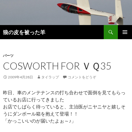
検
狼の皮を被った羊
索
コ
メインメ
ン
ニュー
テ
ン
パーツ
ツ
COSWORTH FOR ＶＱ35
へ
移
2009年4月28日
タイラップ
コメントをどうぞ
動
昨日、車のメンテナンスの打ち合わせで面倒を見てもらっ
ているお店に行ってきました
お店でしばらく待っていると、主治医がニヤニヤと嬉しそ
うにダンボール箱を抱えて登場！！
「かっこいいのが届いたよぉ～♪」