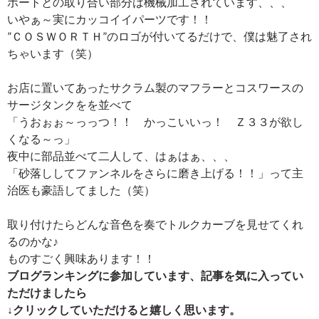
ポートとの取り合い部分は機械加工されています、、、
いやぁ～実にカッコイイパーツです！！
”ＣＯＳＷＯＲＴＨ”のロゴが付いてるだけで、僕は魅了され
ちゃいます（笑）
お店に置いてあったサクラム製のマフラーとコスワースの
サージタンクをを並べて
「うおぉぉ～っっつ！！ かっこいいっ！ Ｚ３３が欲し
くなる～っ」
夜中に部品並べて二人して、はぁはぁ、、、
「砂落ししてファンネルをさらに磨き上げる！！」って主
治医も豪語してました（笑）
取り付けたらどんな音色を奏でトルクカーブを見せてくれ
るのかな♪
ものすごく興味あります！！
ブログランキングに参加しています、記事を気に入ってい
ただけましたら
↓クリックしていただけると嬉しく思います。