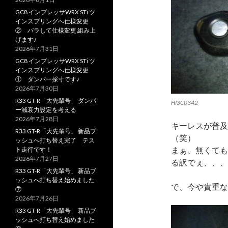
GC8 インプレッサWRX STi ツ
インスプリングへ仕様変更
② バラして仕様変更 組み上
げます♪
2026年7月31日
GC8 インプレッサWRX STi ツ
インスプリングへ仕様変更
① ダンパー採寸です♪
2026年7月30日
R33 GT-R「大先輩号」 ダンパ
HI3C0342
ー減衰力設定を考える
2026年7月28日
キーレスが普及
R33 GT-R「大先輩号」 新品ブ
（笑）
ッシュへ打ち替え完了 テス
まぁ、無くても
ト走行です！
2026年7月27日
る訳でぇ、、、
R33 GT-R「大先輩号」 新品ブ
ッシュへ打ち替え始めました
で、今や貴重な
⑦
2026年7月26日
R33 GT-R「大先輩号」 新品ブ
ッシュへ打ち替え始めました