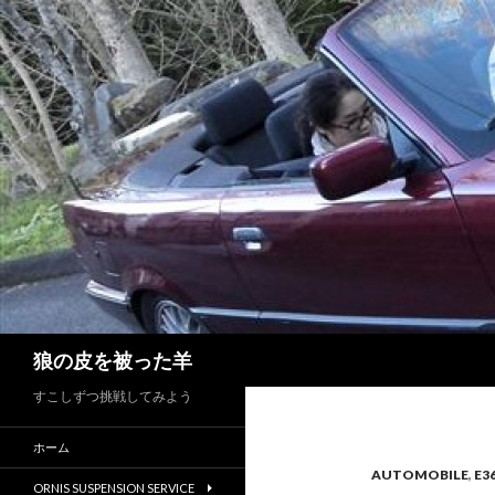
検
狼の皮を被った羊
索
すこしずつ挑戦してみよう
ホーム
AUTOMOBILE
,
E3
ORNIS SUSPENSION SERVICE