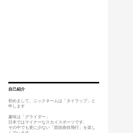
自己紹介
初めまして、ニックネームは「タイラップ」と
申します
趣味は「グライダー」
日本ではマイナーなスカイスポーツです.
その中でも更に少ない「競技曲技飛行」を楽し
んでいます。