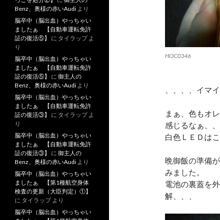
Benz、奥様の赤いAudi
より
脳卒中（脳出血）やっちゃい
ましたぁ 【自動車運転免許
証の復活⑤】
に
タイラップ
よ
り
HI3C0346
脳卒中（脳出血）やっちゃい
ましたぁ 【自動車運転免許
証の復活⑤】
に
御主人の
Benz、奥様の赤いAudi
より
、、、、イマイ
脳卒中（脳出血）やっちゃい
ましたぁ 【自動車運転免許
まぁ、色もオレ
証の復活③】
に
タイラップ
よ
り
感じるなぁ、、
脳卒中（脳出血）やっちゃい
白色ＬＥＤはこ
ましたぁ 【自動車運転免許
証の復活③】
に
御主人の
晩御飯の準備が
Benz、奥様の赤いAudi
より
みました。
脳卒中（脳出血）やっちゃい
ましたぁ 【第1種航空身体
電池の裏蓋を外
検査の更新（大臣判定）①】
解、、、
に
タイラップ
より
脳卒中（脳出血）やっちゃい