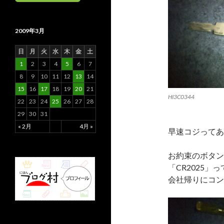
2009年3月
日
月
火
水
木
金
土
1
2
3
4
5
6
7
8
9
10
11
12
13
14
15
16
17
18
19
20
21
HI3C0344
22
23
24
25
26
27
28
29
30
31
« 2月
4月 »
早速コジってあ
お約束のボタン
「CR2025」
会社帰りにコ