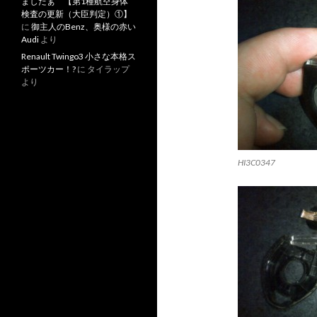
ましたぁ 【第1種航空身体
検査の更新（大臣判定）①】
に
御主人のBenz、奥様の赤い
Audi
より
Renault Twingo3 小さな本格ス
ポーツカー！?
に
タイラップ
より
HI3C0347