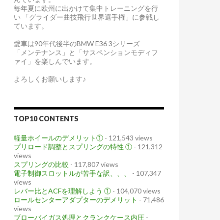
毎年夏に欧州に出かけて集中トレーニングを行
い 「グライダー曲技飛行世界選手権」に参戦し
ています。
愛車は90年代後半のBMW E36 3シリーズ
「メンテナンス」と「サスペンションモディフ
ァイ」を楽しんでいます。
よろしくお願いします♪
TOP10 CONTENTS
軽量ホイールのデメリット①
- 121,543 views
プリロード調整とスプリングの特性 ①
- 121,312
views
スプリングの比較
- 117,807 views
電子制御スロットルが苦手な訳、、、
- 107,347
views
レバー比とACFを理解しよう ①
- 104,070 views
ロールセンターアダプターのデメリット
- 71,486
views
ブローバイガス処理とクランクケース内圧
-