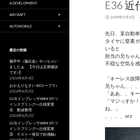
E36 
& DEVELOPMENT
AIRCRAFT
2009年3月5日
AUTOMOBILE
先日、某自動車
タイヤに窒素ガ
いると
最近の投稿
担当の兄ちゃん
脳卒中（脳出血）やっちゃい
不穏な空気を感
ましたぁ 【今日は定期健診
です♪】
「キーレス故
2026年8月4日
兄ちゃん、、、
おかえりなさい 80スープラ♪
2026年8月3日
「ああ、、キー
GC8 インプレッサWRX STi ツ
「マジっすか！
インスプリングへ仕様変更
ね、」
④ 数値整理
、、、、orz
2026年8月2日
GC8 インプレッサWRX STi ツ
インスプリングへ仕様変更
③ テスト一発目で好感触♪
2026年8月1日