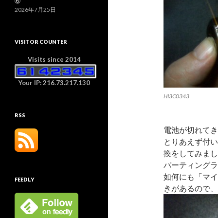
⑥
2026年7月25日
VISITOR COUNTER
Visits since 2014
Your IP: 216.73.217.130
HI3C0343
RSS
電池が切れてき
とりあえず付い
換をしてみまし
パーティングラ
如何にも「マイ
FEEDLY
きがあるので、