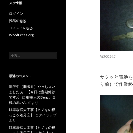
メタ情報
ログイン
投稿の
RSS
コメントの
RSS
WordPress.org
検
HI3C0345
索
:
サクッと電池を
最近のコメント
り前）で作業終
脳卒中（脳出血）やっちゃい
ましたぁ 【今日は定期健診
です♪】
に
御主人のBenz、奥
様の赤いAudi
より
駐車場拡大工事【ヒノキの根
っこを処分②】
に
タイラップ
より
駐車場拡大工事【ヒノキの根
っこを処分②】
に
御主人の