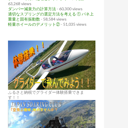
63,268 views
ダンパー減衰力の計算方法
- 60,300 views
適切なスプリングの選定方法を考える ① バネ上
重量と固有振動数
- 58,584 views
軽量ホイールのデメリット②
- 51,035 views
ふるさと納税でグライダー体験搭乗できま
す！！