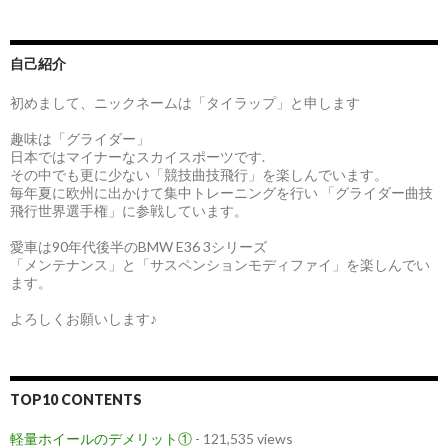
自己紹介
初めまして、ニックネームは「タイラップ」と申します
趣味は「グライダー」
日本ではマイナーなスカイスポーツです.
その中でも更に少ない「競技曲技飛行」を楽しんでいます。
毎年夏に欧州に出かけて集中トレーニングを行い 「グライダー曲技
飛行世界選手権」に参戦しています。
愛車は90年代後半のBMW E36 3シリーズ
「メンテナンス」と「サスペンションモディファイ」を楽しんでい
ます。
よろしくお願いします♪
TOP10 CONTENTS
軽量ホイールのデメリット①
- 121,535 views