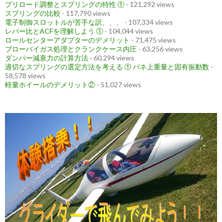
プリロード調整とスプリングの特性 ①
- 121,292 views
スプリングの比較
- 117,790 views
電子制御スロットルが苦手な訳、、、
- 107,334 views
レバー比とACFを理解しよう ①
- 104,044 views
ロールセンターアダプターのデメリット
- 71,475 views
ブローバイガス処理とクランクケース内圧
- 63,256 views
ダンパー減衰力の計算方法
- 60,294 views
適切なスプリングの選定方法を考える ① バネ上重量と固有振動数
-
58,578 views
軽量ホイールのデメリット②
- 51,027 views