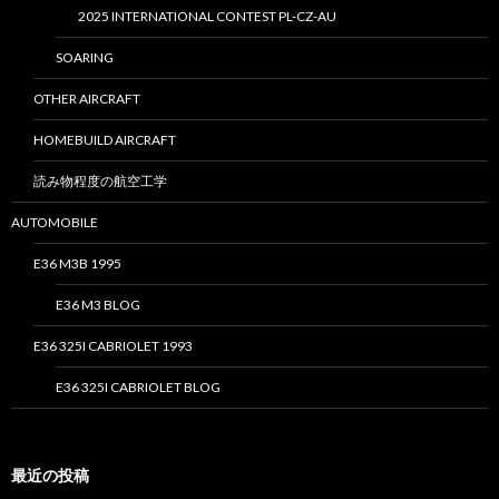
2025 INTERNATIONAL CONTEST PL-CZ-AU
SOARING
OTHER AIRCRAFT
HOMEBUILD AIRCRAFT
読み物程度の航空工学
AUTOMOBILE
E36 M3B 1995
E36 M3 BLOG
E36 325I CABRIOLET 1993
E36 325I CABRIOLET BLOG
最近の投稿