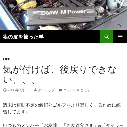
検
狼の皮を被った羊
索
コ
メインメ
ン
ニュー
テ
ン
LIFE
ツ
気が付けば、後戻りできな
へ
い、、、
移
動
2008年7月8日
タイラップ
コメントをどうぞ
週末は運動不足の解消とゴルフをより楽しくするために練
習してます♪
いつものメンバー「お友達」「お友達父さま」&「タイラッ