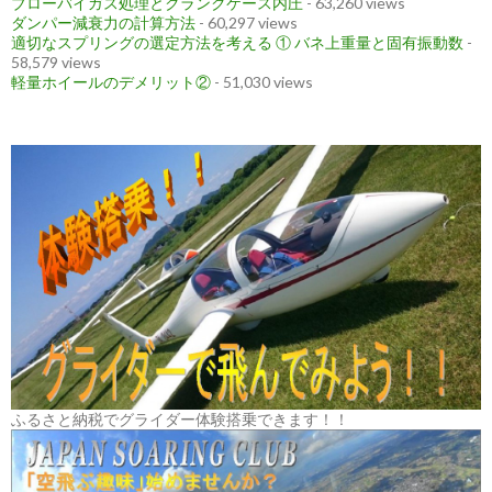
ブローバイガス処理とクランクケース内圧
- 63,260 views
ダンパー減衰力の計算方法
- 60,297 views
適切なスプリングの選定方法を考える ① バネ上重量と固有振動数
-
58,579 views
軽量ホイールのデメリット②
- 51,030 views
ふるさと納税でグライダー体験搭乗できます！！