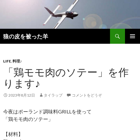
検
狼の皮を被った羊
索
コ
メインメ
ン
ニュー
テ
ン
LIFE
,
料理♪
ツ
「鶏モモ肉のソテー」を作
へ
ります♪
移
動
2023年8月12日
タイラップ
コメントをどうぞ
今夜はポーランド調味料GRILLを使って
「鶏モモ肉のソテー」
【材料】