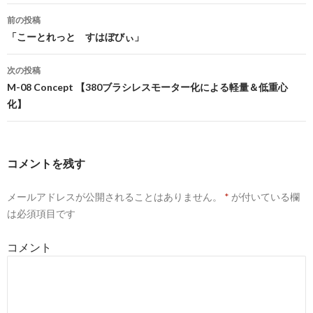
前の投稿
投
「こーとれっと すはぼびぃ」
稿
次の投稿
ナ
M-08 Concept 【380ブラシレスモーター化による軽量＆低重心
化】
ビ
ゲ
ー
コメントを残す
シ
メールアドレスが公開されることはありません。
*
が付いている欄
ョ
は必須項目です
ン
コメント