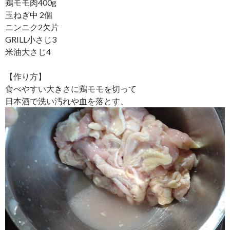
鶏モモ肉400g
玉ねぎ中 2個
ニンニク2欠片
GRILL小さじ3
米油大さじ4
【作り方】
食べやすい大きさに鶏モモを切って
日本酒で洗い汚れや血を落とす、