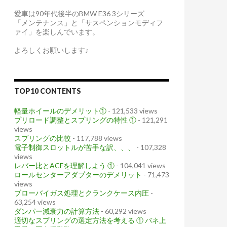
愛車は90年代後半のBMW E36 3シリーズ
「メンテナンス」と「サスペンションモディフ
ァイ」を楽しんでいます。
よろしくお願いします♪
TOP10 CONTENTS
軽量ホイールのデメリット①
- 121,533 views
プリロード調整とスプリングの特性 ①
- 121,291
views
スプリングの比較
- 117,788 views
電子制御スロットルが苦手な訳、、、
- 107,328
views
レバー比とACFを理解しよう ①
- 104,041 views
ロールセンターアダプターのデメリット
- 71,473
views
ブローバイガス処理とクランクケース内圧
-
63,254 views
ダンパー減衰力の計算方法
- 60,292 views
適切なスプリングの選定方法を考える ① バネ上