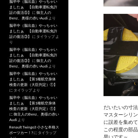
脳卒中（脳出血）やっちゃい
ましたぁ 【自動車運転免許
証の復活⑤】
に
御主人の
Benz、奥様の赤いAudi
より
脳卒中（脳出血）やっちゃい
ましたぁ 【自動車運転免許
証の復活③】
に
タイラップ
よ
り
脳卒中（脳出血）やっちゃい
ましたぁ 【自動車運転免許
証の復活③】
に
御主人の
Benz、奥様の赤いAudi
より
脳卒中（脳出血）やっちゃい
ましたぁ 【第1種航空身体
検査の更新（大臣判定）①】
に
タイラップ
より
脳卒中（脳出血）やっちゃい
ましたぁ 【第1種航空身体
だいたいの寸法
検査の更新（大臣判定）①】
マスターシリン
に
御主人のBenz、奥様の赤い
Audi
より
に誤差を集めて
Renault Twingo3 小さな本格ス
この程度の部品
ポーツカー！?
に
タイラップ
早いです～