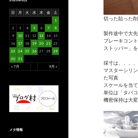
日
月
火
水
木
金
土
切った貼った削
1
2
3
4
5
6
7
8
製作途中で大先
9
10
11
12
13
14
15
ブレーキコント
16
17
18
19
20
21
22
ストッパー」を
23
24
25
26
27
28
29
30
31
採寸は、、、、
« 7月
9月 »
マスターシリン
た写真
スケールを当て
単位は「タバコ
機密保持は大変
メタ情報