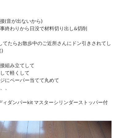
接(音が出ないから)
事終わりから日没で材料切り出し&切削
してたらお散歩中のご近所さんにドン引きされてし
)
接組み立てして
して軽くして
ジにペーパー当てて丸めて
、、
R ボディダンパーkit マスターシリンダーストッパー付