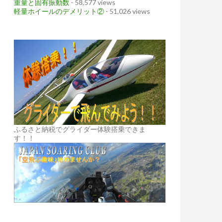
重量と固有振動数
- 58,577 views
軽量ホイールのデメリット②
- 51,026 views
ふるさと納税でグライダー体験搭乗できま
す！！