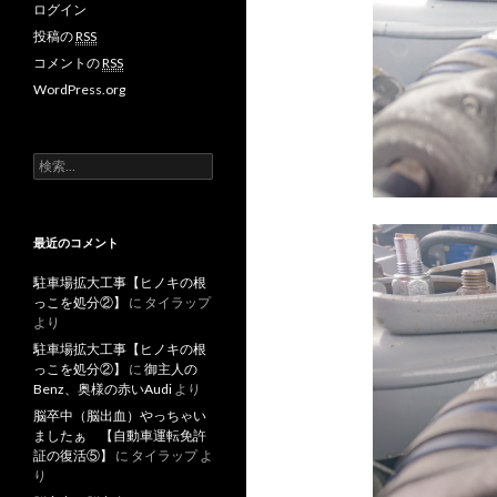
ログイン
投稿の
RSS
コメントの
RSS
WordPress.org
検
索
:
最近のコメント
駐車場拡大工事【ヒノキの根
っこを処分②】
に
タイラップ
より
駐車場拡大工事【ヒノキの根
っこを処分②】
に
御主人の
Benz、奥様の赤いAudi
より
脳卒中（脳出血）やっちゃい
ましたぁ 【自動車運転免許
証の復活⑤】
に
タイラップ
よ
り