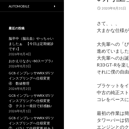
AUTOMOBILE
2020年8月31日
さて、、、
最近の投稿
大まかな仕様が
脳卒中（脳出血）やっちゃい
大先輩への「び
ましたぁ 【今日は定期健診
です♪】
進めていました
2026年8月4日
大先輩へのお誕
おかえりなさい 80スープラ♪
R33 GT-R
2026年8月3日
それに僕の自由
GC8 インプレッサWRX STi ツ
インスプリングへ仕様変更
④ 数値整理
ブラケットをイ
2026年8月2日
中古の純正スト
GC8 インプレッサWRX STi ツ
コレをベースに
インスプリングへ仕様変更
③ テスト一発目で好感触♪
2026年8月1日
最初の作業は簡
GC8 インプレッサWRX STi ツ
タワーバーは切
インスプリングへ仕様変更
エンジンとのク
② バラして仕様変更 組み上