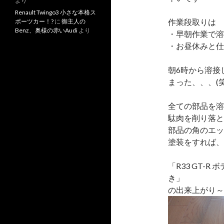
より
Renault Twingo3 小さな本格ス
作業段取りは
ポーツカー！?
に
御主人の
Benz、奥様の赤いAudi
より
・早朝作業で溶
・お昼休みと仕
朝6時から溶接
まった、、、(笑
全ての部品を溶
駄肉を削り落と
部品の角のエッ
塗装をすれば、
「R33 GT-
き」
の出来上がり～