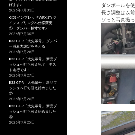
ダンボールを使
げます♪
2026年7月31日
長さ調整は以前
GC8 インプレッサWRX STi ツ
ソっと写真撮っ
インスプリングへ仕様変更
① ダンパー採寸です♪
2026年7月30日
R33 GT-R「大先輩号」 ダンパ
ー減衰力設定を考える
2026年7月28日
R33 GT-R「大先輩号」 新品ブ
ッシュへ打ち替え完了 テス
ト走行です！
2026年7月27日
R33 GT-R「大先輩号」 新品ブ
ッシュへ打ち替え始めました
⑦
2026年7月26日
R33 GT-R「大先輩号」 新品ブ
ッシュへ打ち替え始めました
⑥
2026年7月25日