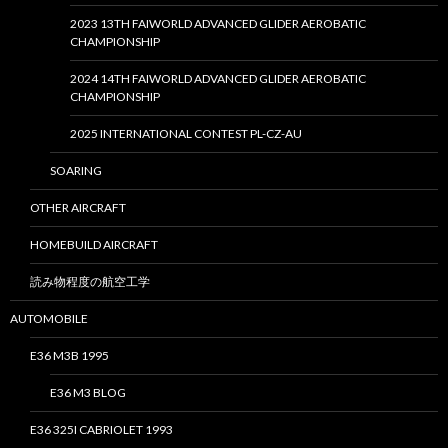
2023 13TH FAIWORLD ADVANCED GLIDER AEROBATIC
CHAMPIONSHIP
2024 14TH FAIWORLD ADVANCED GLIDER AEROBATIC
CHAMPIONSHIP
2025 INTERNATIONAL CONTEST PL-CZ-AU
SOARING
OTHER AIRCRAFT
HOMEBUILD AIRCRAFT
読み物程度の航空工学
AUTOMOBILE
E36 M3B 1995
E36 M3 BLOG
E36 325I CABRIOLET 1993