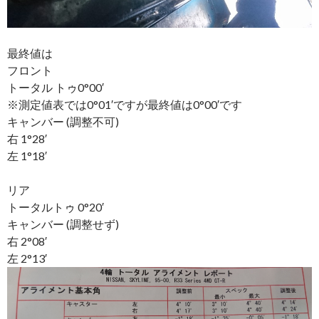
最終値は
フロント
トータル トゥ0°00′
※測定値表では0°01′ですが最終値は0°00′です
キャンバー (調整不可)
右 1°28′
左 1°18′
リア
トータルトゥ 0°20′
キャンバー (調整せず)
右 2°08′
左 2°13′