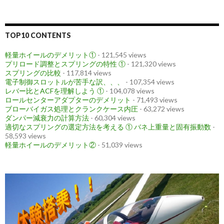
TOP10 CONTENTS
軽量ホイールのデメリット①
- 121,545 views
プリロード調整とスプリングの特性 ①
- 121,320 views
スプリングの比較
- 117,814 views
電子制御スロットルが苦手な訳、、、
- 107,354 views
レバー比とACFを理解しよう ①
- 104,078 views
ロールセンターアダプターのデメリット
- 71,493 views
ブローバイガス処理とクランクケース内圧
- 63,272 views
ダンパー減衰力の計算方法
- 60,304 views
適切なスプリングの選定方法を考える ① バネ上重量と固有振動数
-
58,593 views
軽量ホイールのデメリット②
- 51,039 views