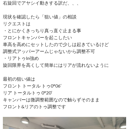
右旋回でアヤシイ動きする訳だ、、、
現状を確認したら「狙い値」の相談
リクエストは
・とにかくきっちり真っ直ぐ止まる事
フロントキャンバーを起こしたい
車高を高めにセットしたので少しは起きているけど
調整式アッパーアームじゃないから調整不可
・リアトゥIn強め
旋回限界を高くして簡単にはリアが流れないように
最初の狙い値は
フロント トータル トゥ0°06′
リア トータルトゥ 0°20′
キャンバーは微調整範囲なので触らずそのまま
フロント&リアのトゥ調整です