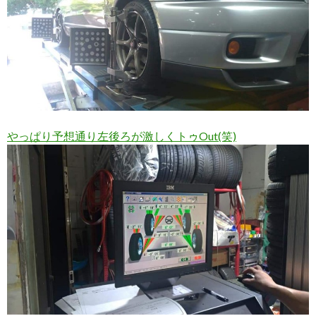
やっぱり予想通り左後ろが激しくトゥOut(笑)