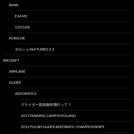
BMW
E36 M3
G30 530I
PORSCHE
ポルシェ964 TURBO 3.3
AIRCRAFT
AIRPLANE
GLIDER
AEROBATICS
グライダー競技曲技飛行って？
2011TRAINING CAMP IN POLAND
2012 POLISH GLIDER AEROBATIC CHAMPIONSHIPS