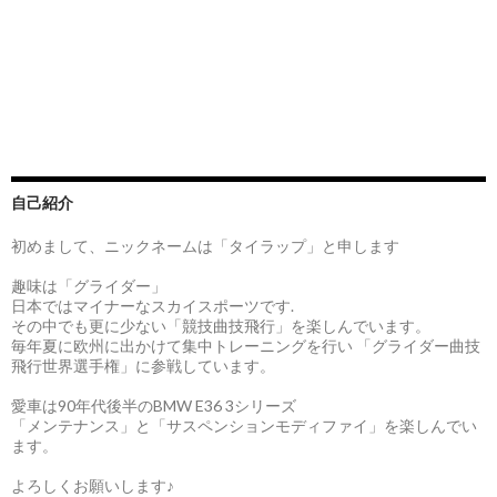
自己紹介
初めまして、ニックネームは「タイラップ」と申します
趣味は「グライダー」
日本ではマイナーなスカイスポーツです.
その中でも更に少ない「競技曲技飛行」を楽しんでいます。
毎年夏に欧州に出かけて集中トレーニングを行い 「グライダー曲技
飛行世界選手権」に参戦しています。
愛車は90年代後半のBMW E36 3シリーズ
「メンテナンス」と「サスペンションモディファイ」を楽しんでい
ます。
よろしくお願いします♪