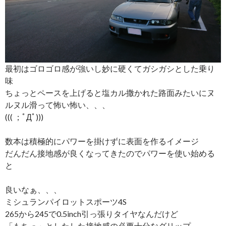
最初はゴロゴロ感が強いし妙に硬くてガシガシとした乗り
味
ちょっとペースを上げると塩カル撒かれた路面みたいにヌ
ルヌル滑って怖い怖い、、、
((( ；ﾟДﾟ)))
数本は積極的にパワーを掛けずに表面を作るイメージ
だんだん接地感が良くなってきたのでパワーを使い始める
と
良いなぁ、、、
ミシュランパイロットスポーツ4S
265から245で0.5inch引っ張りタイヤなんだけど
「もちっ」としたした接地感の必要十分なグリップ