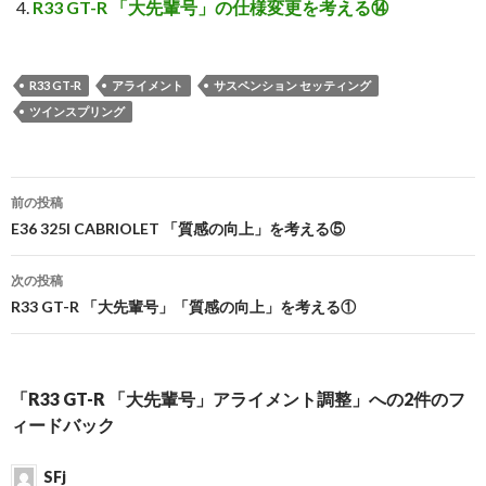
R33 GT-R 「大先輩号」の仕様変更を考える⑭
R33 GT-R
アライメント
サスペンション セッティング
ツインスプリング
前の投稿
投
E36 325I CABRIOLET 「質感の向上」を考える⑤
稿
次の投稿
ナ
R33 GT-R 「大先輩号」「質感の向上」を考える①
ビ
ゲ
「R33 GT-R 「大先輩号」アライメント調整」への2件のフ
ー
ィードバック
シ
SFj