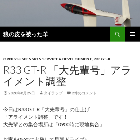
検
狼の皮を被った羊
索
コ
メインメ
ン
ニュー
テ
ン
ORNIS SUSPENSION SERVICE & DEVELOPMENT
,
R33 GT-R
ツ
R33 GT-R 「大先輩号」アラ
へ
イメント調整
移
動
2020年8月29日
タイラップ
2件のコメント
今日はR33 GT-R「大先輩号」の仕上げ
「アライメント調整」です！
大先輩との集合場所は「0900時に現地集合」
お家を0530に出発して早朝ドライブ♪