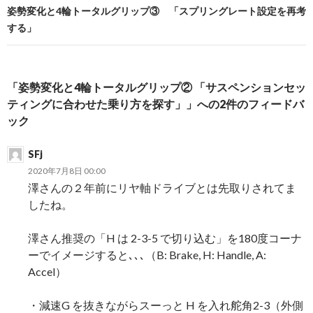
ナ
姿勢変化と4輪トータルグリップ③ 「スプリングレート設定を再考
する」
ビ
ゲ
ー
「姿勢変化と4輪トータルグリップ② 「サスペンションセッ
ティングに合わせた乗り方を探す」」への2件のフィードバ
シ
ック
ョ
SFj
ン
2020年7月8日 00:00
澤さんの２年前にリヤ軸ドライブとは先取りされてま
したね。
澤さん推奨の「H は 2-3-5 で切り込む」を180度コーナ
ーでイメージすると､､､（B: Brake, H: Handle, A:
Accel）
・減速G を抜きながらスーっと H を入れ舵角2-3（外側