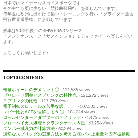
日本ではマイナーなスカイスポーツです.
その中でも更に少ない「競技曲技飛行」を楽しんでいます。
毎年夏に欧州に出かけて集中トレーニングを行い 「グライダー曲技
飛行世界選手権」に参戦しています。
愛車は90年代後半のBMW E36 3シリーズ
「メンテナンス」と「サスペンションモディファイ」を楽しんでい
ます。
よろしくお願いします♪
TOP10 CONTENTS
軽量ホイールのデメリット①
- 121,535 views
プリロード調整とスプリングの特性 ①
- 121,292 views
スプリングの比較
- 117,790 views
電子制御スロットルが苦手な訳、、、
- 107,333 views
レバー比とACFを理解しよう ①
- 104,044 views
ロールセンターアダプターのデメリット
- 71,475 views
ブローバイガス処理とクランクケース内圧
- 63,256 views
ダンパー減衰力の計算方法
- 60,294 views
適切なスプリングの選定方法を考える ① バネ上重量と固有振動数
-