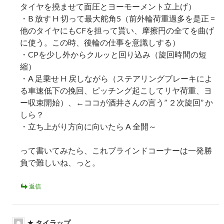
タイヤを撓ませて面圧とヨーモーメント立上げ）
・B 放す H 切って最大舵角5（前外輪荷重過多を是正 =
他のタイヤにもCFを担って貰い、摩擦円の全てを曲げ
に使う。この時、後輪の仕事を意識しする）
・CPを少し外からクルッと回り込み（旋回時間の短
縮）
・A 足乗せ H 戻しながら（ステアリングブレーキによ
る車速低下の挽回、ピッチング起こしてリヤ荷重、ヨ
ー収束開始）、←ココが酒井さんの言う” ２次旋回” か
しら？
・立ち上がり方向に向いたら A 全開～
って書いてみたら、これブラインドコーナーは一発勝
負で難しいね、っと。
返信
タイラップ