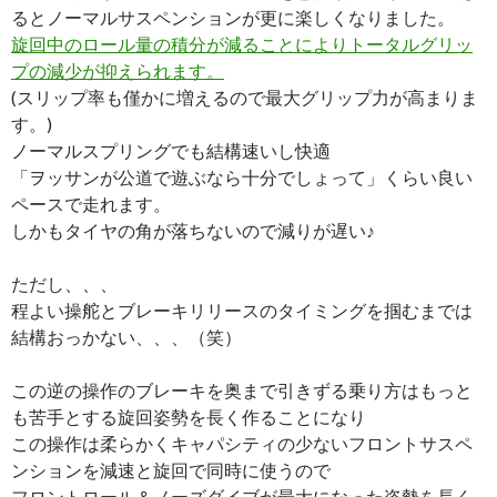
るとノーマルサスペンションが更に楽しくなりました。
旋回中のロール量の積分が減ることによりトータルグリッ
プの減少が抑えられます。
(スリップ率も僅かに増えるので最大グリップ力が高まりま
す。)
ノーマルスプリングでも結構速いし快適
「ヲッサンが公道で遊ぶなら十分でしょって」くらい良い
ペースで走れます。
しかもタイヤの角が落ちないので減りが遅い♪
ただし、、、
程よい操舵とブレーキリリースのタイミングを掴むまでは
結構おっかない、、、（笑）
この逆の操作のブレーキを奥まで引きずる乗り方はもっと
も苦手とする旋回姿勢を長く作ることになり
この操作は柔らかくキャパシティの少ないフロントサスペ
ンションを減速と旋回で同時に使うので
フロントロール＆ノーズダイブが最大になった姿勢を長く