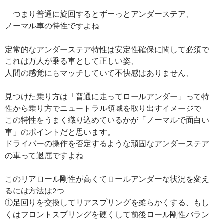
つまり普通に旋回するとずーっとアンダーステア、
ノーマル車の特性ですよね
定常的なアンダーステア特性は安定性確保に関して必須で
これは万人が乗る車として正しい姿、
人間の感覚にもマッチしていて不快感はありません、
見つけた乗り方は「普通に走ってロールアンダー」って特
性から乗り方でニュートラル領域を取り出すイメージで
この特性をうまく織り込めているかが「ノーマルで面白い
車」のポイントだと思います。
ドライバーの操作を否定するような頑固なアンダーステア
の車って退屈ですよね
このリアロール剛性が高くてロールアンダーな状況を変え
るには方法は2つ
①足回りを交換してリアスプリングを柔らかくする、もし
くはフロントスプリングを硬くして前後ロール剛性バラン