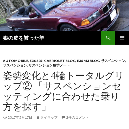
検
狼の皮を被った羊
索
コ
メインメ
ン
ニュー
テ
ン
AUTOMOBILE
,
E36 325I CABRIOLET BLOG
,
E36 M3 BLOG
,
サスペンション
,
サスペンション
,
サスペンション独学ノート
ツ
姿勢変化と4輪トータルグリ
へ
移
ップ② 「サスペンションセ
動
ッティングに合わせた乗り
方を探す」
2017年5月17日
タイラップ
2件のコメント