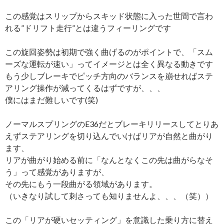
この感覚はスリップからスキッド状態に入った世間で言わ
れる”ドリフト走行”とは違うフィーリングです
この旋回姿勢は初期で強く曲げるのがポイントで、「スム
ーズな運転が速い」ってイメージとは全く異なる動きです
もう少しブレーキでピッチ方向のバランスを崩せればステ
アリング操作が減ってくるはずですが、、、
僕にはまだ難しいです(笑)
ノーマルスプリングのE36だとブレーキリリースしてとりあ
えずステアリングを切り込んでいけばリアが自然と曲がり
ます、
リアが曲がり始める前に「なんとなくこの先は曲がらなそ
う」って感覚がありますが、
その先にもう一段曲がる領域があります。
（いきなり試して刺さっても知りませんよ、、、（笑））
この「リアが硬いセッティング」を意識した乗り方に替え