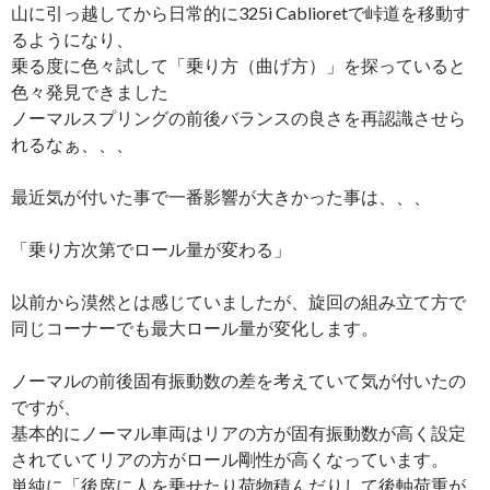
山に引っ越してから日常的に325i Cablioretで峠道を移動す
るようになり、
乗る度に色々試して「乗り方（曲げ方）」を探っていると
色々発見できました
ノーマルスプリングの前後バランスの良さを再認識させら
れるなぁ、、、
最近気が付いた事で一番影響が大きかった事は、、、
「乗り方次第でロール量が変わる」
以前から漠然とは感じていましたが、旋回の組み立て方で
同じコーナーでも最大ロール量が変化します。
ノーマルの前後固有振動数の差を考えていて気が付いたの
ですが、
基本的にノーマル車両はリアの方が固有振動数が高く設定
されていてリアの方がロール剛性が高くなっています。
単純に「後席に人を乗せたり荷物積んだりして後軸荷重が