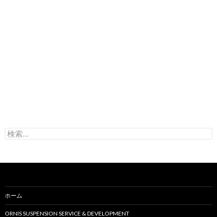
検
索
:
ホーム
ORNIS SUSPENSION SERVICE & DEVELOPMENT