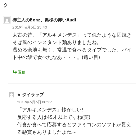
ー
ク
シ
御主人のBenz、奥様の赤いAudi
ョ
2019年6月5日 23:40
太古の昔、「アルキメンデス」って似たような固焼き
ン
そば風のインスタント麺ありましたね。
温める余地も無く、常温で食べるタイプでした。バイ
ト中の飯で食べたなあ・・・。(遠い目)
返信
タイラップ
2019年6月6日 00:29
「アルキメンデス」懐かしい!
反応する人は45才以上ですね(笑)
何食か食べて応募するとファミコンのソフトが貰え
る懸賞もありましたよね～