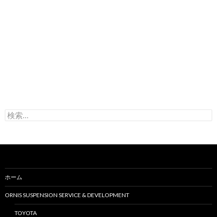
検
索
:
ホーム
ORNIS SUSPENSION SERVICE & DEVELOPMENT
TOYOTA