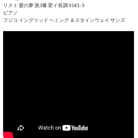
リスト 愛の夢 第3番 変イ長調 S541-3
ピアノ
フジコ イングリッド ヘミング ＆スタインウェイ サンズ