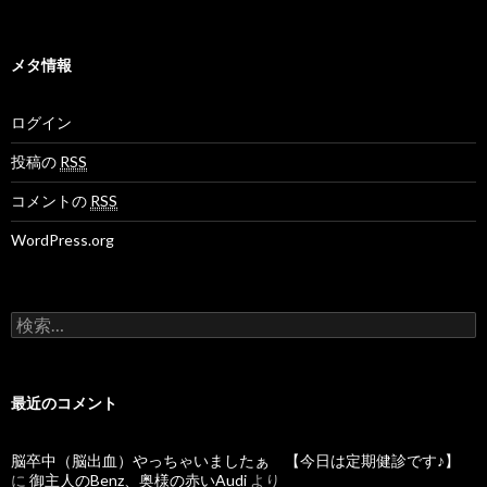
メタ情報
ログイン
投稿の
RSS
コメントの
RSS
WordPress.org
検
索
:
最近のコメント
脳卒中（脳出血）やっちゃいましたぁ 【今日は定期健診です♪】
に
御主人のBenz、奥様の赤いAudi
より