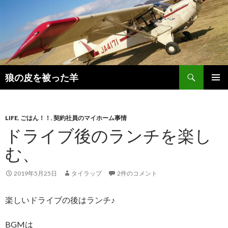
検
狼の皮を被った羊
索
コ
メインメ
ン
ニュー
テ
ン
LIFE
,
ごはん！！
,
契約社員のマイホーム事情
ツ
ドライブ後のランチを楽し
へ
む、
移
動
2019年5月25日
タイラップ
2件のコメント
楽しいドライブの後はランチ♪
BGMは