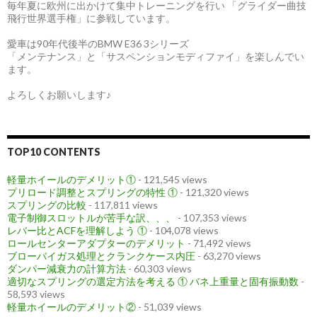
毎年夏に欧州に出かけて集中トレーニングを行い 「グライダー曲技
飛行世界選手権」に参戦しています。
愛車は90年代後半のBMW E36 3シリーズ
「メンテナンス」と「サスペンションモディファイ」を楽しんでい
ます。
よろしくお願いします♪
TOP10 CONTENTS
軽量ホイールのデメリット①
- 121,545 views
プリロード調整とスプリングの特性 ①
- 121,320 views
スプリングの比較
- 117,811 views
電子制御スロットルが苦手な訳、、、
- 107,353 views
レバー比とACFを理解しよう ①
- 104,078 views
ロールセンターアダプターのデメリット
- 71,492 views
ブローバイガス処理とクランクケース内圧
- 63,270 views
ダンパー減衰力の計算方法
- 60,303 views
適切なスプリングの選定方法を考える ① バネ上重量と固有振動数
-
58,593 views
軽量ホイールのデメリット②
- 51,039 views