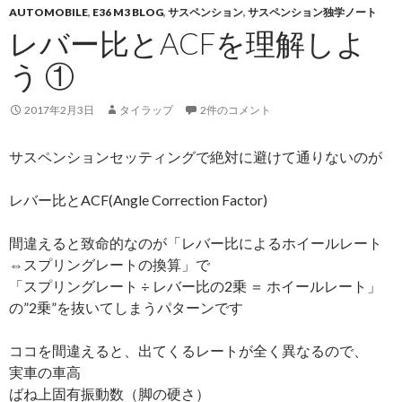
AUTOMOBILE
,
E36 M3 BLOG
,
サスペンション
,
サスペンション独学ノート
レバー比とACFを理解しよ
う ①
2017年2月3日
タイラップ
2件のコメント
サスペンションセッティングで絶対に避けて通りないのが
レバー比とACF(Angle Correction Factor)
間違えると致命的なのが「レバー比によるホイールレート
⇔スプリングレートの換算」で
「スプリングレート ÷ レバー比の2乗 ＝ ホイールレート」
の”2乗”を抜いてしまうパターンです
ココを間違えると、出てくるレートが全く異なるので、
実車の車高
ばね上固有振動数（脚の硬さ）