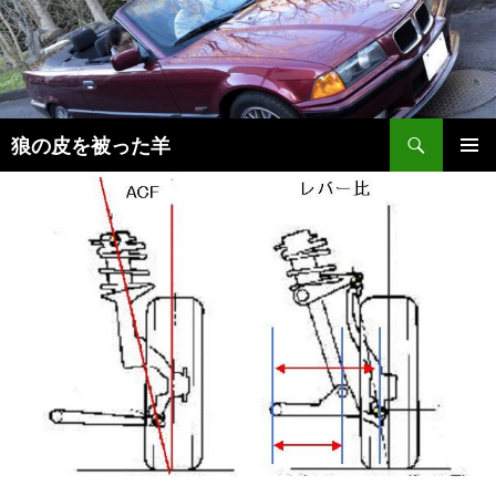
検
狼の皮を被った羊
索
コ
メインメ
ン
ニュー
テ
ン
ツ
へ
移
動