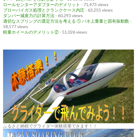
ロールセンターアダプターのデメリット
- 71,473 views
ブローバイガス処理とクランクケース内圧
- 63,255 views
ダンパー減衰力の計算方法
- 60,293 views
適切なスプリングの選定方法を考える ① バネ上重量と固有振動数
-
58,577 views
軽量ホイールのデメリット②
- 51,026 views
ふるさと納税でグライダー体験搭乗できます！！