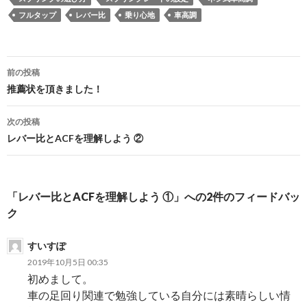
フルタップ
レバー比
乗り心地
車高調
前の投稿
投
推薦状を頂きました！
稿
次の投稿
ナ
レバー比とACFを理解しよう ②
ビ
ゲ
「レバー比とACFを理解しよう ①」への2件のフィードバッ
ー
ク
シ
すいすぽ
ョ
2019年10月5日 00:35
初めまして。
ン
車の足回り関連で勉強している自分には素晴らしい情