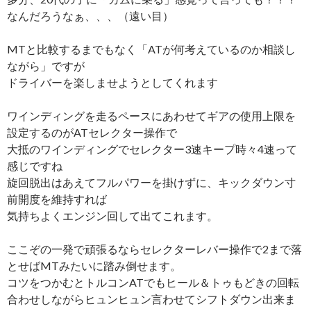
なんだろうなぁ、、、（遠い目）
MTと比較するまでもなく「ATが何考えているのか相談し
ながら」ですが
ドライバーを楽しませようとしてくれます
ワインディングを走るペースにあわせてギアの使用上限を
設定するのがATセレクター操作で
大抵のワインディングでセレクター3速キープ時々4速って
感じですね
旋回脱出はあえてフルパワーを掛けずに、キックダウン寸
前開度を維持すれば
気持ちよくエンジン回して出てこれます。
ここぞの一発で頑張るならセレクターレバー操作で2まで落
とせばMTみたいに踏み倒せます。
コツをつかむとトルコンATでもヒール＆トゥもどきの回転
合わせしながらヒュンヒュン言わせてシフトダウン出来ま