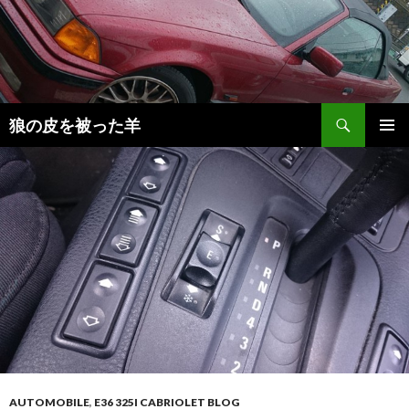
検
狼の皮を被った羊
索
コ
メインメ
ン
ニュー
テ
ン
ツ
へ
移
動
AUTOMOBILE
,
E36 325I CABRIOLET BLOG