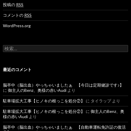
投稿の
RSS
コメントの
RSS
WordPress.org
検
索
:
最近のコメント
脳卒中（脳出血）やっちゃいましたぁ 【今日は定期健診です♪】
に
御主人のBenz、奥様の赤いAudi
より
駐車場拡大工事【ヒノキの根っこを処分②】
に
タイラップ
より
駐車場拡大工事【ヒノキの根っこを処分②】
に
御主人のBenz、奥
様の赤いAudi
より
脳卒中（脳出血）やっちゃいましたぁ 【自動車運転免許証の復活