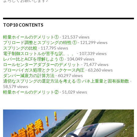
よろしくお願いします♪
TOP10 CONTENTS
軽量ホイールのデメリット①
- 121,537 views
プリロード調整とスプリングの特性 ①
- 121,299 views
スプリングの比較
- 117,795 views
電子制御スロットルが苦手な訳、、、
- 107,339 views
レバー比とACFを理解しよう ①
- 104,049 views
ロールセンターアダプターのデメリット
- 71,477 views
ブローバイガス処理とクランクケース内圧
- 63,260 views
ダンパー減衰力の計算方法
- 60,297 views
適切なスプリングの選定方法を考える ① バネ上重量と固有振動数
-
58,579 views
軽量ホイールのデメリット②
- 51,029 views