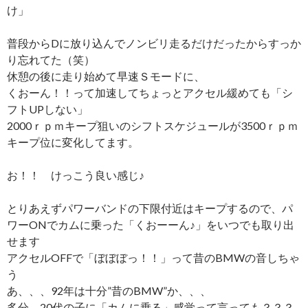
け」
普段からDに放り込んでノンビリ走るだけだったからすっか
り忘れてた（笑）
休憩の後に走り始めて早速Ｓモードに、
くおーん！！って加速してちょっとアクセル緩めても「シ
フトUPしない」
2000ｒｐｍキープ狙いのシフトスケジュールが3500ｒｐｍ
キープ位に変化してます。
お！！ けっこう良い感じ♪
とりあえずパワーバンドの下限付近はキープするので、パ
ワーONでカムに乗った「くおーーん♪」をいつでも取り出
せます
アクセルOFFで「ぼぼぼっ！！」って昔のBMWの音しちゃ
う
あ、、、92年は十分”昔のBMW”か、、、
多分、20代の子に「カムに乗る」感覚って言っても？？？