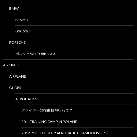
BMW
E36 M3
G30 530I
PORSCHE
ポルシェ964 TURBO 3.3
AIRCRAFT
AIRPLANE
GLIDER
AEROBATICS
グライダー競技曲技飛行って？
2011TRAINING CAMP IN POLAND
2012 POLISH GLIDER AEROBATIC CHAMPIONSHIPS