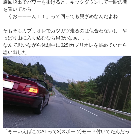
旋回脱出でパワーを掛けると、キックダウンして一瞬の間
を置いてから
「くおーーーん！！」って回っても興ざめなんだよね
そもそもカブリオレでガツガツ走るのは似合わないし、や
っぱり山に入り込むならM3かなぁ、、、
なんて思いながら休憩中に325iカブリオレを眺めていたら
思い出した
「そーいえばこのATってS(スポーツ)モード付いてたんだっ