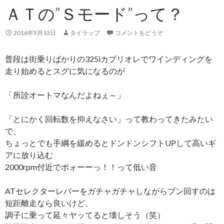
ＡＴの”Ｓモード”って？
2016年5月13日
タイラップ
コメントをどうぞ
普段は街乗りばかりの325iカブリオレでワインディングを
走り始めるとスグに気になるのが
「所詮オートマなんだよねぇ～」
「とにかく回転数を抑えなさい」って教わってきたみたい
で、
ちょっとでも手綱を緩めるとドンドンシフトUPして高いギ
アに放り込む
2000rpm付近でボォーーっ！！って低い音
ATセレクターレバーをガチャガチャしながらブン回すのは
短距離走なら良いけど、
調子に乗って延々ヤッてると壊しそう（笑）