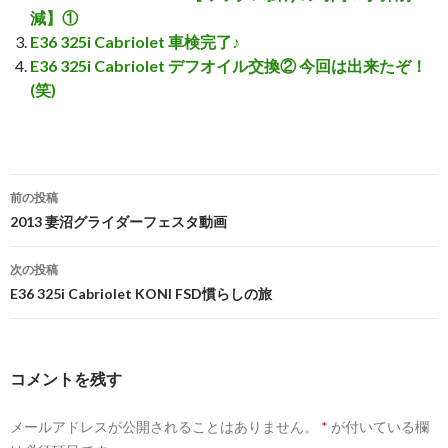
減】①
E36 325i Cabriolet 車検完了♪
E36 325i Cabriolet デフオイル交換② 今回は出来たぞ！
(笑)
前の投稿
投
2013 妻沼グライダーフェスタ動画
稿
次の投稿
ナ
E36 325i Cabriolet KONI FSD慣らしの旅
ビ
ゲ
コメントを残す
ー
メールアドレスが公開されることはありません。
*
が付いている欄
シ