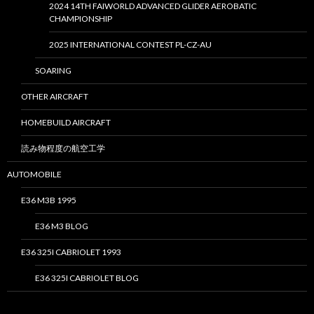
2024 14TH FAIWORLD ADVANCED GLIDER AEROBATIC
CHAMPIONSHIP
2025 INTERNATIONAL CONTEST PL-CZ-AU
SOARING
OTHER AIRCRAFT
HOMEBUILD AIRCRAFT
読み物程度の航空工学
AUTOMOBILE
E36 M3B 1995
E36 M3 BLOG
E36 325I CABRIOLET 1993
E36 325I CABRIOLET BLOG