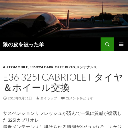
検
狼の皮を被った羊
索
コ
メインメ
ン
ニュー
テ
ン
AUTOMOBILE
,
E36 325I CABRIOLET BLOG
,
メンテナンス
ツ
E36 325I CABRIOLET タイヤ
へ
＆ホイール交換
移
動
2013年3月31日
タイラップ
コメントをどうぞ
サスペンションリフレッシュが済んで一気に質感が復活し
た325iカブリオレ
最近メンテナンスに掛けられる時間が少ないので、スケジ