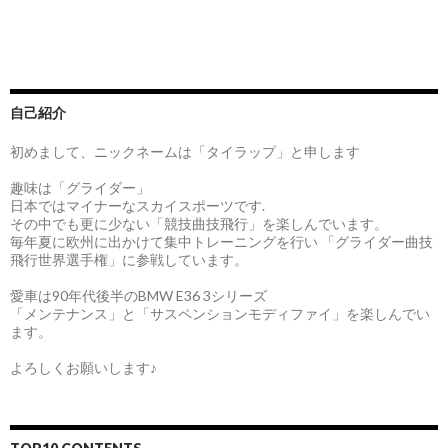
自己紹介
初めまして、ニックネームは「タイラップ」と申します
趣味は「グライダー」
日本ではマイナーなスカイスポーツです.
その中でも更に少ない「競技曲技飛行」を楽しんでいます。
毎年夏に欧州に出かけて集中トレーニングを行い 「グライダー曲技
飛行世界選手権」に参戦しています。
愛車は90年代後半のBMW E36 3シリーズ
「メンテナンス」と「サスペンションモディファイ」を楽しんでい
ます。
よろしくお願いします♪