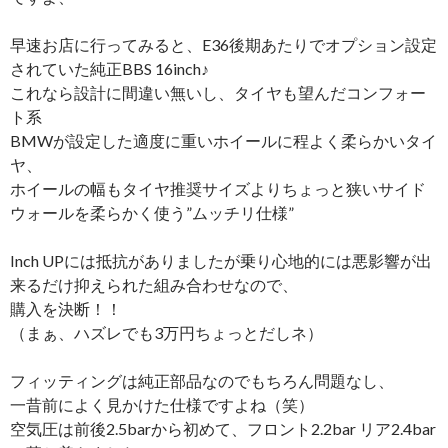
早速お店に行ってみると、E36後期あたりでオプション設定
されていた純正BBS 16inch♪
これなら設計に間違い無いし、タイヤも望んだコンフォー
ト系
BMWが設定した適度に重いホイールに程よく柔らかいタイ
ヤ、
ホイールの幅もタイヤ推奨サイズよりちょっと狭いサイド
ウォールを柔らかく使う”ムッチリ仕様”
Inch UPには抵抗がありましたが乗り心地的には悪影響が出
来るだけ抑えられた組み合わせなので、
購入を決断！！
（まぁ、ハズレでも3万円ちょっとだしネ）
フィッティングは純正部品なのでもちろん問題なし、
一昔前によく見かけた仕様ですよね（笑）
空気圧は前後2.5barから初めて、フロント2.2bar リア2.4bar