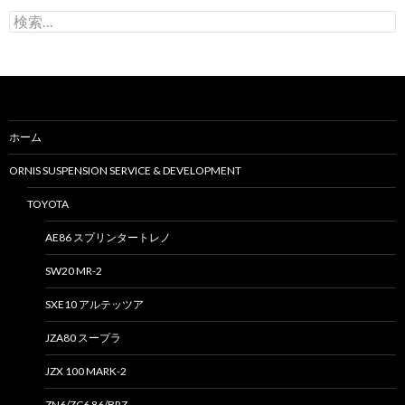
検
索
:
ホーム
ORNIS SUSPENSION SERVICE & DEVELOPMENT
TOYOTA
AE86 スプリンタートレノ
SW20 MR-2
SXE10 アルテッツア
JZA80 スープラ
JZX 100 MARK-2
ZN6/ZC6 86/BRZ