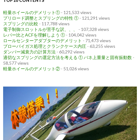
TOP10 CONTENTS
軽量ホイールのデメリット①
- 121,533 views
プリロード調整とスプリングの特性 ①
- 121,291 views
スプリングの比較
- 117,788 views
電子制御スロットルが苦手な訳、、、
- 107,328 views
レバー比とACFを理解しよう ①
- 104,042 views
ロールセンターアダプターのデメリット
- 71,473 views
ブローバイガス処理とクランクケース内圧
- 63,255 views
ダンパー減衰力の計算方法
- 60,292 views
適切なスプリングの選定方法を考える ① バネ上重量と固有振動数
-
58,577 views
軽量ホイールのデメリット②
- 51,026 views