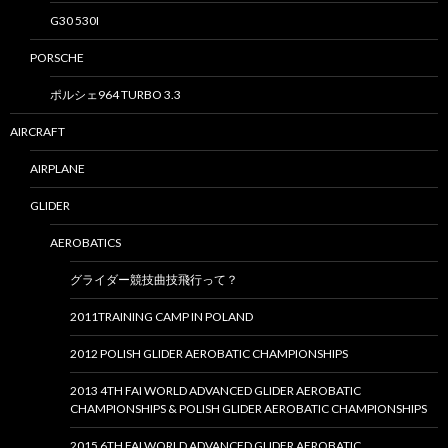
G30 530I
PORSCHE
ポルシェ964 TURBO 3.3
AIRCRAFT
AIRPLANE
GLIDER
AEROBATICS
グライダー競技曲技飛行って？
2011TRAINING CAMP IN POLAND
2012 POLISH GLIDER AEROBATIC CHAMPIONSHIPS
2013 4TH FAI WORLD ADVANCED GLIDER AEROBATIC
CHAMPIONSHIPS & POLISH GLIDER AEROBATIC CHAMPIONSHIPS
2015 6TH FAI WORLD ADVANCED GLIDER AEROBATIC