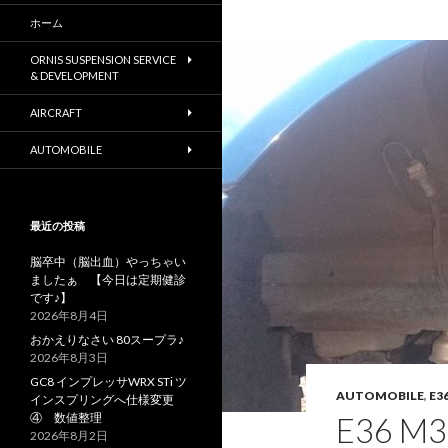
ホーム
ORNIS SUSPENSION SERVICE
& DEVELOPMENT
AIRCRAFT
AUTOMOBILE
最近の投稿
脳卒中（脳出血）やっちゃい
ましたぁ 【今日は定期健診
です♪】
2026年8月4日
おかえりなさい 80スープラ♪
2026年8月3日
GC8 インプレッサWRX STi ツ
AUTOMOBILE
,
E3
インスプリングへ仕様変更
④ 数値整理
E36 
2026年8月2日