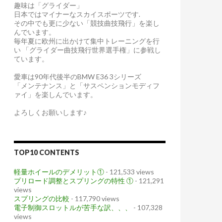
趣味は「グライダー」
日本ではマイナーなスカイスポーツです.
その中でも更に少ない「競技曲技飛行」を楽し
んでいます。
毎年夏に欧州に出かけて集中トレーニングを行
い 「グライダー曲技飛行世界選手権」に参戦し
ています。
愛車は90年代後半のBMW E36 3シリーズ
「メンテナンス」と「サスペンションモディフ
ァイ」を楽しんでいます。
よろしくお願いします♪
TOP10 CONTENTS
軽量ホイールのデメリット①
- 121,533 views
プリロード調整とスプリングの特性 ①
- 121,291
views
スプリングの比較
- 117,790 views
電子制御スロットルが苦手な訳、、、
- 107,328
views