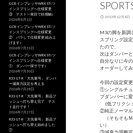
SPOR
GC8 インプレッサWRX STi ツ
インスプリングへ仕様変更
③ テスト一発目で好感触♪
2013年12月4日
2026年8月1日
GC8 インプレッサWRX STi ツ
M3の脚を新調
インスプリングへ仕様変更
② バラして仕様変更 組み上
スプリング設定
げます♪
たので、
2026年7月31日
次はダンパーと
GC8 インプレッサWRX STi ツ
自分なりに今の
インスプリングへ仕様変更
① ダンパー採寸です♪
オーダーしてみ
2026年7月30日
R33 GT-R「大先輩号」 ダンパ
今回の設定変更
ー減衰力設定を考える
①シングルチュ
2026年7月28日
ブダンパーに変
R33 GT-R「大先輩号」 新品ブ
ッシュへ打ち替え完了 テス
(低フリクショ
ト走行です！
②純正ノーマル
2026年7月27日
（そもそもＭ
R33 GT-R「大先輩号」 新品ブ
い）
ッシュへ打ち替え始めました
⑦
③減衰力調整可