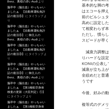
Benz、奥様の赤いAudi
より
基本的な脚の考
脳卒中（脳出血）やっちゃい
はエコーを押え
ましたぁ 【自動車運転免許
証の復活⑤】
に
タイラップ
よ
前のビルシュタ
り
高めに設定した
脳卒中（脳出血）やっちゃい
て相変わらず本
ましたぁ 【自動車運転免許
ただし、慣らし
証の復活⑤】
に
御主人の
Benz、奥様の赤いAudi
より
スピードが早く
脳卒中（脳出血）やっちゃい
ましたぁ 【自動車運転免許
減衰力調整は
証の復活③】
に
タイラップ
よ
りハードな設定
り
KONIの公表
脳卒中（脳出血）やっちゃい
ましたぁ 【自動車運転免許
減衰が立ち上が
証の復活③】
に
御主人の
全絞めだと普通
Benz、奥様の赤いAudi
より
うです
脳卒中（脳出血）やっちゃい
ましたぁ 【第1種航空身体
検査の更新（大臣判定）①】
今後、好みの動
に
タイラップ
より
脳卒中（脳出血）やっちゃい
複等式のデメリ
ましたぁ 【第1種航空身体