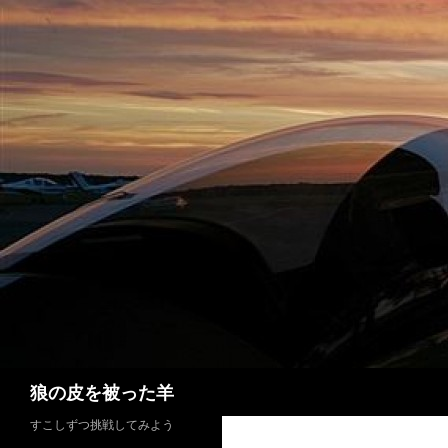
検
狼の皮を被った羊
索
すこしずつ挑戦してみよう