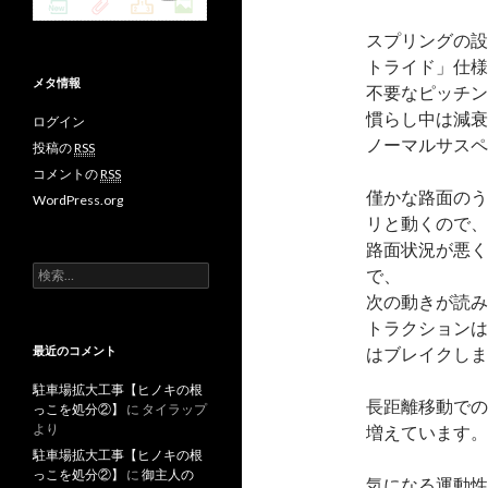
スプリングの設
トライド」仕様
メタ情報
不要なピッチン
慣らし中は減衰
ログイン
ノーマルサスペ
投稿の
RSS
コメントの
RSS
僅かな路面のう
WordPress.org
リと動くので、
路面状況が悪く
検
で、
索
次の動きが読み
:
トラクションは
はブレイクしま
最近のコメント
駐車場拡大工事【ヒノキの根
長距離移動での
っこを処分②】
に
タイラップ
より
増えています。
駐車場拡大工事【ヒノキの根
っこを処分②】
に
御主人の
気になる運動性