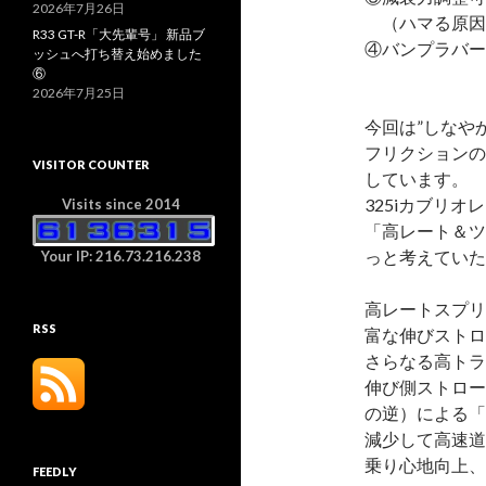
2026年7月26日
（ハマる原因
R33 GT-R「大先輩号」 新品ブ
④バンプラバー
ッシュへ打ち替え始めました
⑥
2026年7月25日
今回は”しなや
フリクションの
VISITOR COUNTER
しています。
325iカブリ
Visits since 2014
「高レート＆ツ
っと考えていた
Your IP: 216.73.216.238
高レートスプリ
RSS
富な伸びストロ
さらなる高トラ
伸び側ストロー
の逆）による「
減少して高速道
乗り心地向上、
FEEDLY