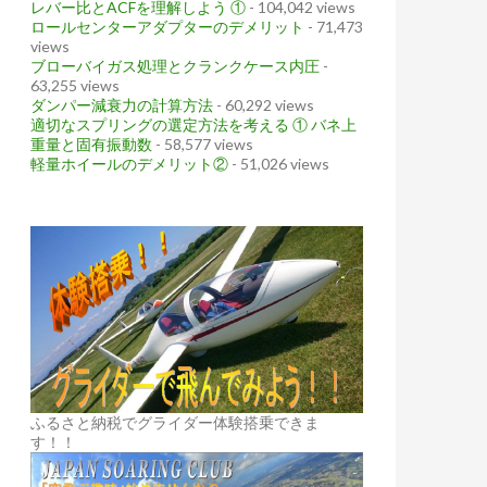
レバー比とACFを理解しよう ①
- 104,042 views
ロールセンターアダプターのデメリット
- 71,473
views
ブローバイガス処理とクランクケース内圧
-
63,255 views
ダンパー減衰力の計算方法
- 60,292 views
適切なスプリングの選定方法を考える ① バネ上
重量と固有振動数
- 58,577 views
軽量ホイールのデメリット②
- 51,026 views
ふるさと納税でグライダー体験搭乗できま
す！！