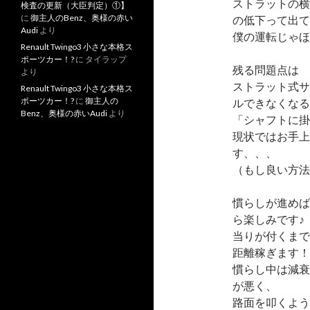
ストラットの横
検査の更新（大臣判定）①】
に
御主人のBenz、奥様の赤い
の低下って出て
Audi
より
僕の運転じゃほ
Renault Twingo3 小さな本格ス
ポーツカー！?
に
タイラップ
残る問題点は
より
ストラット式サ
Renault Twingo3 小さな本格ス
ポーツカー！?
に
御主人の
ルできなくなる
Benz、奥様の赤いAudi
より
「シャフトに掛
現状ではお手上
す、、、
（もし良い方法
慣らしが進めば
ら楽しみです♪
当りが付くまで
距離稼ぎます！
慣らし中は減衰
が悪く、
路面を叩くよう