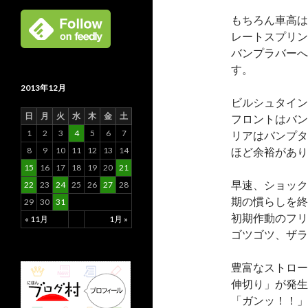
もちろん車高は
レートスプリン
バンプラバーへ
す。
2013年12月
ビルシュタイン
日
月
火
水
木
金
土
フロントはバン
1
2
3
4
5
6
7
リアはバンプタ
ほど余裕があり
8
9
10
11
12
13
14
15
16
17
18
19
20
21
早速、ショック
22
23
24
25
26
27
28
期の慣らしを終
29
30
31
初期作動のフリ
« 11月
1月 »
ゴツゴツ、ザラ
豊富なストロー
伸切り」が発生
「ガンッ！！」