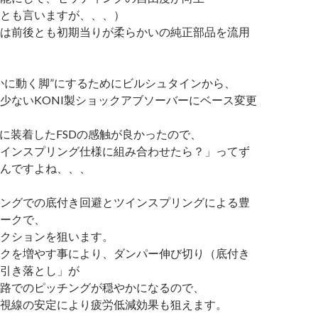
とも言いますが、、、）
は前後とも初期当りが柔らかいの純正部品を流用
かに動く脚”にするためにビルシュタインから、
少ないKONI製ショックアブソーバーにベース変更
オレに装着したFSDの感触が良かったので、
インスプリング仕様に組み合わせたら？」ってず
んですよね、、、
ングでの底付き回避とツインスプリングによる豊
ークで、
クションを狙います。
クを増やす事により、ダンパー伸び切り（底付き
引き落とし」が
路でのピッチングが穏やかになるので、
視線の安定により疲労低減効果も狙えます。