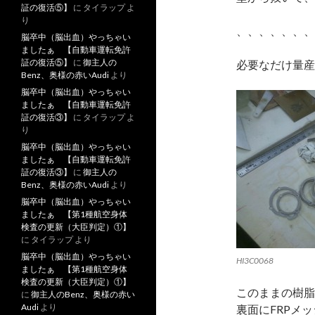
証の復活⑤】
に
タイラップ
よ
り
、、、、、、、
脳卒中（脳出血）やっちゃい
ましたぁ 【自動車運転免許
証の復活⑤】
に
御主人の
必要なだけ量産
Benz、奥様の赤いAudi
より
脳卒中（脳出血）やっちゃい
ましたぁ 【自動車運転免許
証の復活③】
に
タイラップ
よ
り
脳卒中（脳出血）やっちゃい
ましたぁ 【自動車運転免許
証の復活③】
に
御主人の
Benz、奥様の赤いAudi
より
脳卒中（脳出血）やっちゃい
ましたぁ 【第1種航空身体
検査の更新（大臣判定）①】
に
タイラップ
より
脳卒中（脳出血）やっちゃい
HI3C0068
ましたぁ 【第1種航空身体
検査の更新（大臣判定）①】
このままの樹脂
に
御主人のBenz、奥様の赤い
Audi
より
裏面にFRPメ