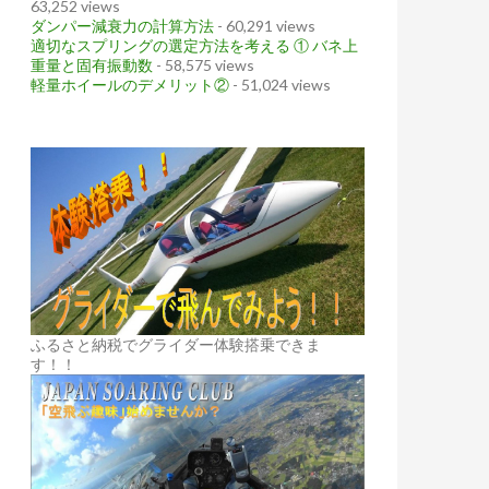
63,252 views
ダンパー減衰力の計算方法
- 60,291 views
適切なスプリングの選定方法を考える ① バネ上
重量と固有振動数
- 58,575 views
軽量ホイールのデメリット②
- 51,024 views
ふるさと納税でグライダー体験搭乗できま
す！！