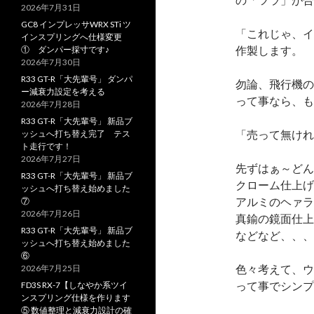
2026年7月31日
GC8 インプレッサWRX STi ツ
「これじゃ、イ
インスプリングへ仕様変更
作製します。
① ダンパー採寸です♪
2026年7月30日
R33 GT-R「大先輩号」 ダンパ
勿論、飛行機の
ー減衰力設定を考える
って事なら、も
2026年7月28日
R33 GT-R「大先輩号」 新品ブ
「売って無けれ
ッシュへ打ち替え完了 テス
ト走行です！
2026年7月27日
先ずはぁ～どん
R33 GT-R「大先輩号」 新品ブ
クローム仕上げ
ッシュへ打ち替え始めました
アルミのヘァラ
⑦
2026年7月26日
真鍮の鏡面仕上
R33 GT-R「大先輩号」 新品ブ
などなど、、、
ッシュへ打ち替え始めました
⑥
色々考えて、ウ
2026年7月25日
って事でシンプ
FD3S RX-7【しなやか系ツイ
ンスプリング仕様を作ります
⑤ 数値整理と減衰力設計の確