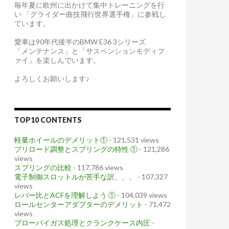
毎年夏に欧州に出かけて集中トレーニングを行
い 「グライダー曲技飛行世界選手権」に参戦し
ています。
愛車は90年代後半のBMW E36 3シリーズ
「メンテナンス」と「サスペンションモディフ
ァイ」を楽しんでいます。
よろしくお願いします♪
TOP10 CONTENTS
軽量ホイールのデメリット①
- 121,531 views
プリロード調整とスプリングの特性 ①
- 121,286
views
スプリングの比較
- 117,786 views
電子制御スロットルが苦手な訳、、、
- 107,327
views
レバー比とACFを理解しよう ①
- 104,039 views
ロールセンターアダプターのデメリット
- 71,472
views
ブローバイガス処理とクランクケース内圧
-