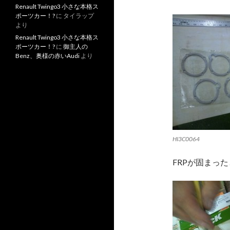
Renault Twingo3 小さな本格ス
ポーツカー！?
に
タイラップ
より
Renault Twingo3 小さな本格ス
ポーツカー！?
に
御主人の
Benz、奥様の赤いAudi
より
HI3C0064
FRPが固まっ