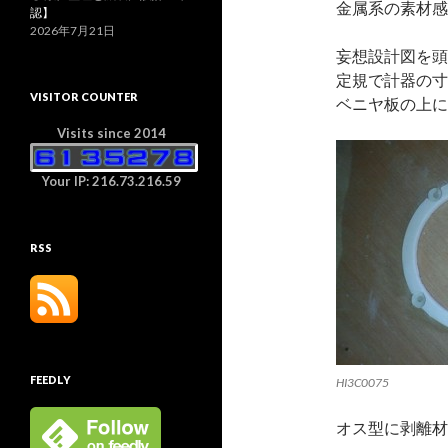
金属系の素材感
認】
2026年7月21日
妄想設計図を頭
定規で計器の寸
VISITOR COUNTER
ベニヤ板の上に
Visits since 2014
Your IP: 216.73.216.59
RSS
FEEDLY
HI3C0075
オス型に剥離材