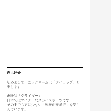
自己紹介
初めまして、ニックネームは「タイラップ」と
申します
趣味は「グライダー」
日本ではマイナーなスカイスポーツです.
その中でも更に少ない「競技曲技飛行」を楽し
んでいます。