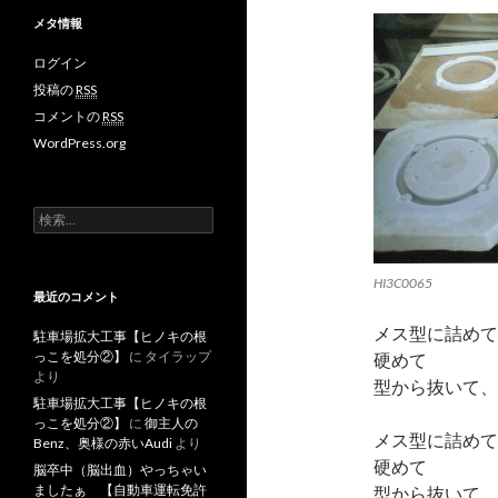
メタ情報
ログイン
投稿の
RSS
コメントの
RSS
WordPress.org
検
索
:
HI3C0065
最近のコメント
メス型に詰めて
駐車場拡大工事【ヒノキの根
っこを処分②】
に
タイラップ
硬めて
より
型から抜いて、
駐車場拡大工事【ヒノキの根
っこを処分②】
に
御主人の
メス型に詰めて
Benz、奥様の赤いAudi
より
硬めて
脳卒中（脳出血）やっちゃい
ましたぁ 【自動車運転免許
型から抜いて、