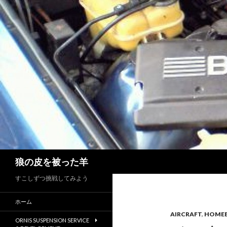
検
狼の皮を被った羊
索
すこしずつ挑戦してみよう
ホーム
AIRCRAFT
,
HOMEB
ORNIS SUSPENSION SERVICE