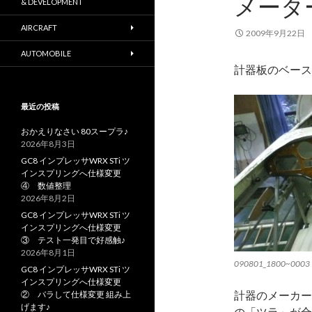
メータ
& DEVELOPMENT
AIRCRAFT
2009年9月22日
AUTOMOBILE
計器板のベース
最近の投稿
おかえりなさい 80スープラ♪
2026年8月3日
GC8 インプレッサWRX STi ツ
インスプリングへ仕様変更
④ 数値整理
2026年8月2日
GC8 インプレッサWRX STi ツ
インスプリングへ仕様変更
③ テスト一発目で好感触♪
2026年8月1日
090801_1800~0003
GC8 インプレッサWRX STi ツ
インスプリングへ仕様変更
計器のメーカー
② バラして仕様変更 組み上
げます♪
の「ツラ」が合