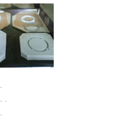
、
、、
、
、、