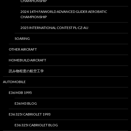
CHAMPIONSHIP
2024 14TH FAIWORLD ADVANCED GLIDER AEROBATIC
CHAMPIONSHIP
2025 INTERNATIONAL CONTEST PL-CZ-AU
SOARING
OTHER AIRCRAFT
HOMEBUILD AIRCRAFT
読み物程度の航空工学
AUTOMOBILE
E36 M3B 1995
E36 M3 BLOG
E36 325I CABRIOLET 1993
E36 325I CABRIOLET BLOG