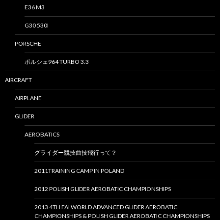
E36 M3
G30 530I
PORSCHE
ポルシェ964 TURBO 3.3
AIRCRAFT
AIRPLANE
GLIDER
AEROBATICS
グライダー競技曲技飛行って？
2011TRAINING CAMP IN POLAND
2012 POLISH GLIDER AEROBATIC CHAMPIONSHIPS
2013 4TH FAI WORLD ADVANCED GLIDER AEROBATIC
CHAMPIONSHIPS & POLISH GLIDER AEROBATIC CHAMPIONSHIPS