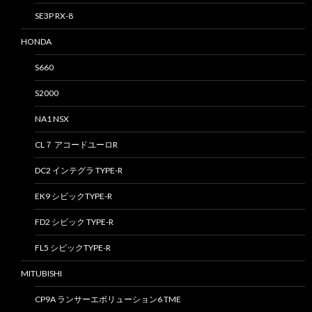
SE3P RX-8
HONDA
S660
S2000
NA1 NSX
CL７ アコードユーロR
DC2 インテグラ TYPE-R
EK9 シビックTYPE-R
FD2 シビック TYPE-R
FL5 シビックTYPE-R
MITUBISHI
CP9A ランサーエボリューション6 TME