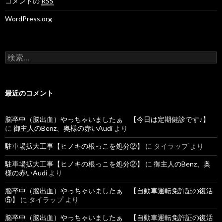
コメントの
RSS
WordPress.org
検
索
:
最近のコメント
脳卒中（脳出血）やっちゃいましたぁ 【今日は定期健診です♪】
に
御主人のBenz、奥様の赤いAudi
より
駐車場拡大工事【ヒノキの根っこを処分②】
に
タイラップ
より
駐車場拡大工事【ヒノキの根っこを処分②】
に
御主人のBenz、奥
様の赤いAudi
より
脳卒中（脳出血）やっちゃいましたぁ 【自動車運転免許証の復活
⑤】
に
タイラップ
より
脳卒中（脳出血）やっちゃいましたぁ 【自動車運転免許証の復活