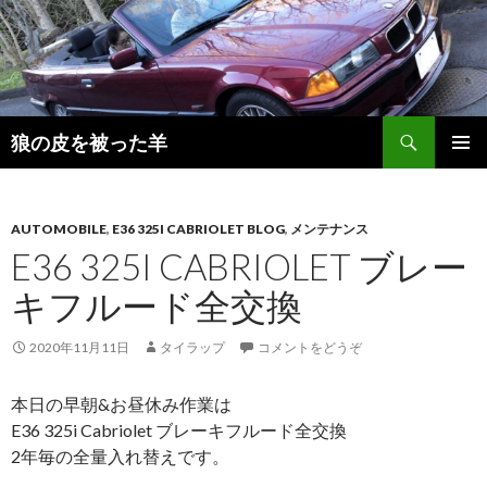
検
狼の皮を被った羊
索
コ
メインメ
ン
ニュー
テ
ン
AUTOMOBILE
,
E36 325I CABRIOLET BLOG
,
メンテナンス
ツ
E36 325I CABRIOLET ブレー
へ
キフルード全交換
移
動
2020年11月11日
タイラップ
コメントをどうぞ
本日の早朝&お昼休み作業は
E36 325i Cabriolet ブレーキフルード全交換
2年毎の全量入れ替えです。