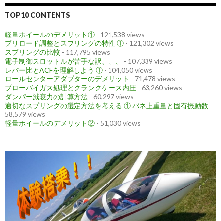
TOP10 CONTENTS
軽量ホイールのデメリット①
- 121,538 views
プリロード調整とスプリングの特性 ①
- 121,302 views
スプリングの比較
- 117,795 views
電子制御スロットルが苦手な訳、、、
- 107,339 views
レバー比とACFを理解しよう ①
- 104,050 views
ロールセンターアダプターのデメリット
- 71,478 views
ブローバイガス処理とクランクケース内圧
- 63,260 views
ダンパー減衰力の計算方法
- 60,297 views
適切なスプリングの選定方法を考える ① バネ上重量と固有振動数
-
58,579 views
軽量ホイールのデメリット②
- 51,030 views