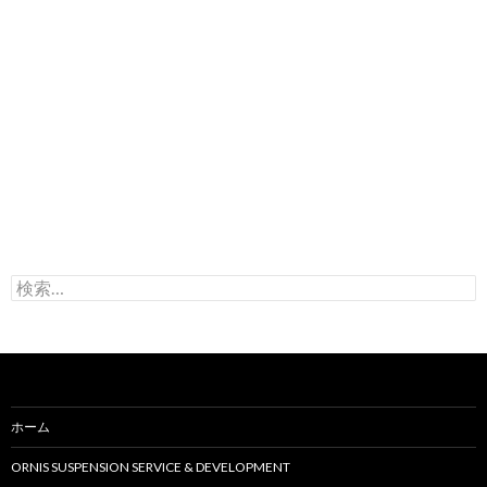
検
索
:
ホーム
ORNIS SUSPENSION SERVICE & DEVELOPMENT