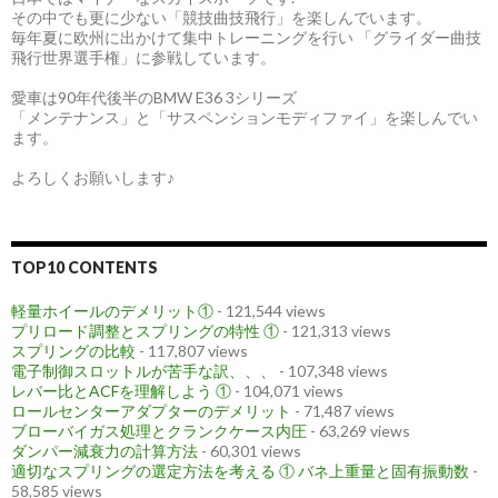
その中でも更に少ない「競技曲技飛行」を楽しんでいます。
毎年夏に欧州に出かけて集中トレーニングを行い 「グライダー曲技
飛行世界選手権」に参戦しています。
愛車は90年代後半のBMW E36 3シリーズ
「メンテナンス」と「サスペンションモディファイ」を楽しんでい
ます。
よろしくお願いします♪
TOP10 CONTENTS
軽量ホイールのデメリット①
- 121,544 views
プリロード調整とスプリングの特性 ①
- 121,313 views
スプリングの比較
- 117,807 views
電子制御スロットルが苦手な訳、、、
- 107,348 views
レバー比とACFを理解しよう ①
- 104,071 views
ロールセンターアダプターのデメリット
- 71,487 views
ブローバイガス処理とクランクケース内圧
- 63,269 views
ダンパー減衰力の計算方法
- 60,301 views
適切なスプリングの選定方法を考える ① バネ上重量と固有振動数
-
58,585 views