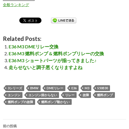
全般ランキング
Related Posts:
E36 M3 DMEリレー交換
E36 M3 燃料ポンプ & 燃料ポンプリレーの交換
E36 M3 ショートパーツが揃ってきました♪
走らせないと調子悪くなりますよね
3シリーズ
BMW
DMEリレー
E36
M3
S50B30
エンジン
エンジン掛からない
リレー
故障
燃料ポンプ
燃料ポンプの故障
燃料ポンプ動かない
前の投稿