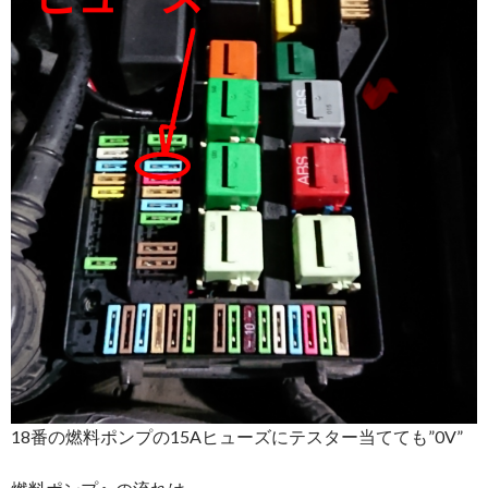
18番の燃料ポンプの15Aヒューズにテスター当てても”0V”