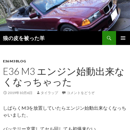
検
狼の皮を被った羊
索
コ
メインメ
ン
ニュー
テ
ン
E36 M3 BLOG
ツ
E36 M3 エンジン始動出来な
へ
くなっちゃった
移
動
2019年10月6日
タイラップ
コメントをどうぞ
しばらくM3を放置していたらエンジン始動出来なくなっち
ゃいました、
バッテリー充電してセル回しても初爆来ない