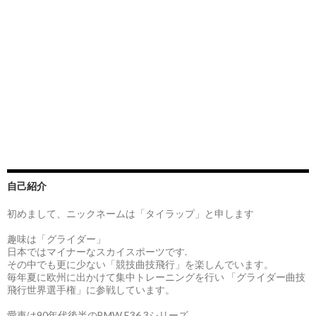
自己紹介
初めまして、ニックネームは「タイラップ」と申します
趣味は「グライダー」
日本ではマイナーなスカイスポーツです.
その中でも更に少ない「競技曲技飛行」を楽しんでいます。
毎年夏に欧州に出かけて集中トレーニングを行い 「グライダー曲技
飛行世界選手権」に参戦しています。
愛車は90年代後半のBMW E36 3シリーズ