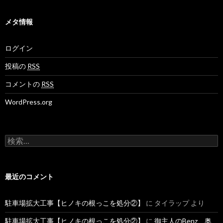
メタ情報
ログイン
投稿の
RSS
コメントの
RSS
WordPress.org
検
索
:
最近のコメント
駐車場拡大工事【ヒノキの根っこを処分②】
に
タイラップ
より
駐車場拡大工事【ヒノキの根っこを処分②】
に
御主人のBenz、奥