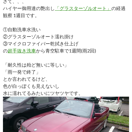
さて、、、
ハイヤー御用達の艶出し
「グラスターゾルオート」
の経過
観察 1週目です。
①自動洗車水洗い
②グラスターゾルオート濡れ掛け
③マイクロファイバー乾拭き仕上げ
の
超手抜き洗車
から青空駐車で1週間(雨2回)
「耐久性は殆ど無いに等しい」
「雨一発で終了」
とか言われてるけど、
色が白っぽくも見えないし
水に濡れてるみたいにツヤツヤです。