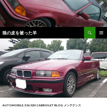
検
狼の皮を被った羊
索
コ
メインメ
ン
ニュー
テ
ン
ツ
へ
移
動
AUTOMOBILE
,
E36 325I CABRIOLET BLOG
,
メンテナンス