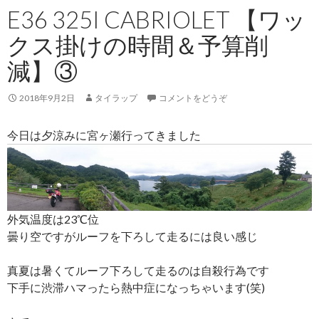
E36 325I CABRIOLET 【ワッ
クス掛けの時間＆予算削
減】③
2018年9月2日
タイラップ
コメントをどうぞ
今日は夕涼みに宮ヶ瀬行ってきました
外気温度は23℃位
曇り空ですがルーフを下ろして走るには良い感じ
真夏は暑くてルーフ下ろして走るのは自殺行為です
下手に渋滞ハマったら熱中症になっちゃいます(笑)