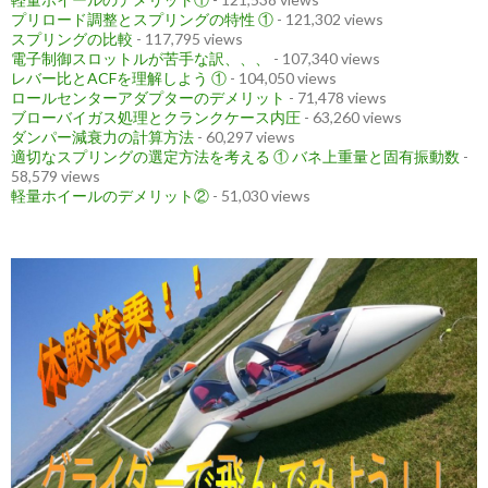
プリロード調整とスプリングの特性 ①
- 121,302 views
スプリングの比較
- 117,795 views
電子制御スロットルが苦手な訳、、、
- 107,340 views
レバー比とACFを理解しよう ①
- 104,050 views
ロールセンターアダプターのデメリット
- 71,478 views
ブローバイガス処理とクランクケース内圧
- 63,260 views
ダンパー減衰力の計算方法
- 60,297 views
適切なスプリングの選定方法を考える ① バネ上重量と固有振動数
-
58,579 views
軽量ホイールのデメリット②
- 51,030 views