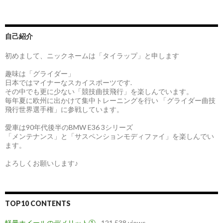
自己紹介
初めまして、ニックネームは「タイラップ」と申します
趣味は「グライダー」
日本ではマイナーなスカイスポーツです.
その中でも更に少ない「競技曲技飛行」を楽しんでいます。
毎年夏に欧州に出かけて集中トレーニングを行い 「グライダー曲技
飛行世界選手権」に参戦しています。
愛車は90年代後半のBMW E36 3シリーズ
「メンテナンス」と「サスペンションモディファイ」を楽しんでい
ます。
よろしくお願いします♪
TOP10 CONTENTS
軽量ホイールのデメリット①
- 121,538 views