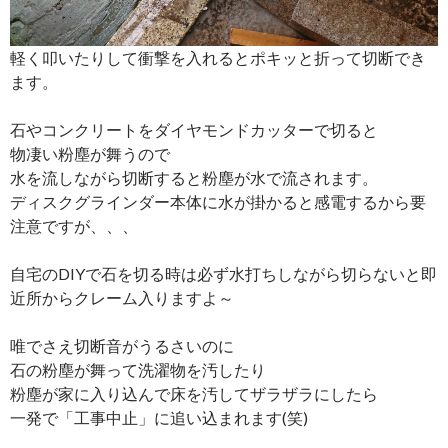
軽く叩いたりして衝撃を入れるとポキッと折って切断でき
ます。
石やコンクリートをダイヤモンドカッターで切ると
物凄い粉塵が舞うので
水を流しながら切断すると粉塵が水で流されます。
ディスクグラインダー本体に水が掛かると感電するから要
注意ですが、、、
自宅のDIYで石を切る時は必ず水打ちしながら切らないと即
近所からクレーム入りますよ～
唯でさえ切断音がうるさいのに
石の粉塵が舞って洗濯物を汚したり
粉塵が家に入り込んで床を汚してザラザラにしたら
一発で「工事中止」に追い込まれます(笑)