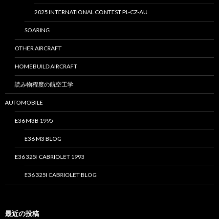
2025 INTERNATIONAL CONTEST PL-CZ-AU
SOARING
OTHER AIRCRAFT
HOMEBUILD AIRCRAFT
読み物程度の航空工学
AUTOMOBILE
E36 M3B 1995
E36 M3 BLOG
E36 325I CABRIOLET 1993
E36 325I CABRIOLET BLOG
最近の投稿