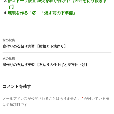
薪ストーブ設置 煙突を取り付け① 【天井を切り抜きま
す】
燻製を作る！② 「燻す前の下準備」
前の投稿
投
庭作りの石貼り実習 【抜根と下地作り】
稿
次の投稿
ナ
庭作りの石貼り実習 【石貼りの仕上げと左官仕上げ】
ビ
ゲ
コメントを残す
ー
メールアドレスが公開されることはありません。
*
が付いている欄
シ
は必須項目です
ョ