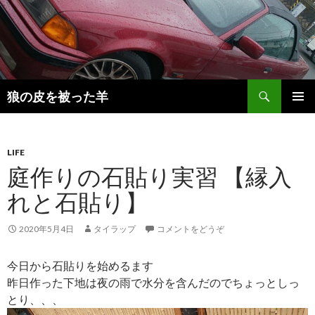
検
狼の皮を被った羊
索
コ
メインメ
ン
ニュー
テ
ン
LIFE
ツ
庭作りの石貼り実習 【縁入
へ
れと石貼り】
移
動
2020年5月4日
タイラップ
コメントをどうぞ
今日から石貼りを始めるます
昨日作った下地は夜の雨で水分を含んだのでちょっとしっ
とり、、、