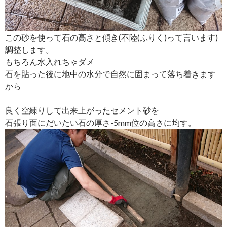
この砂を使って石の高さと傾き(不陸(ふりく)って言います)
調整します。
もちろん水入れちゃダメ
石を貼った後に地中の水分で自然に固まって落ち着きます
から
良く空練りして出来上がったセメント砂を
石張り面にだいたい石の厚さ-5mm位の高さに均す。