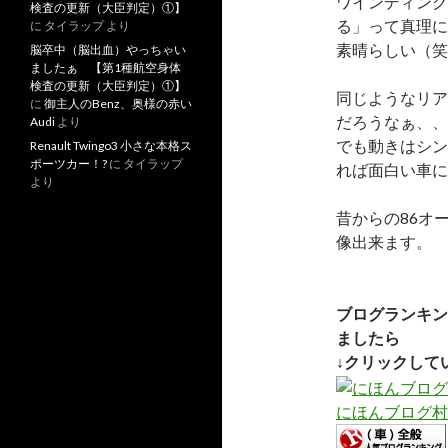
ワインディング
検査の更新（大臣判定）①】
る」って真理に
に
タイラップ
より
素晴らしい（笑
脳卒中（脳出血）やっちゃい
ましたぁ 【第1種航空身体
検査の更新（大臣判定）①】
同じようなリア
に
御主人のBenz、奥様の赤い
だろうなぁ、、
Audi
より
でも動きはシン
Renault Twingo3 小さな本格ス
ポーツカー！?
に
タイラップ
れば面白い車に
より
昔からの86オ
像出来ます。
ブログランキン
ましたら
↓クリックして
にほんブログ村