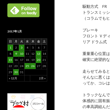
駆動方式 FR
トランスミッショ
（コラムでもヒ
ブレーキ
2017年1月
フロント Ｖデ
リア ドラム式
日
月
火
水
木
金
土
1
2
3
4
5
6
7
重量重心位置は
8
9
10
11
12
13
14
確実に絶望的な
15
16
17
18
19
20
21
22
23
24
25
26
27
28
走らせてみると
29
30
31
そんなに悪くは
« 12月
2月 »
ってか、コレは
トラックなんで
体感的に固有振
の車高調組んだ