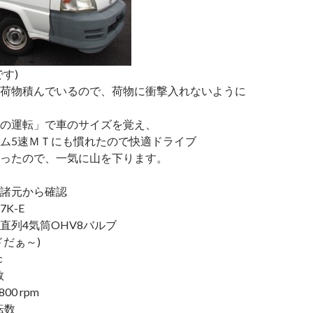
す)
荷物積んでいるので、荷物に衝撃入れないように
の運転」で車のサイズを覚え、
ム5速ＭＴにも慣れたので快適ドライブ
ったので、一気に山を下ります。
諸元から確認
K-E
直列4気筒OHV8バルブ
ドだぁ～)
c
転数
800 rpm
転数