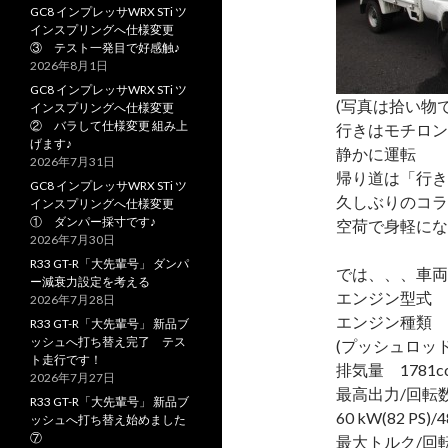
GC8 インプレッサWRX STi ツ
インスプリングへ仕様変更
③ テスト一発目で好感触♪
2026年8月1日
GC8 インプレッサWRX STi ツ
(写真は拾い物で
インスプリングへ仕様変更
② バラして仕様変更 組み上
行きはモチロン
げます♪
静かに運転
2026年7月31日
帰り道は「行き
GC8 インプレッサWRX STi ツ
久しぶりのコラ
インスプリングへ仕様変更
① ダンパー採寸です♪
空荷で身軽にな
2026年7月30日
R33 GT-R「大先輩号」 ダンパ
では、、、車両
ー減衰力設定を考える
エンジン型式 7
2026年7月28日
エンジン種類 
R33 GT-R「大先輩号」 新品ブ
ッシュへ打ち替え完了 テス
(プッシュロッ
ト走行です！
排気量 1781c
2026年7月27日
最高出力/回
R33 GT-R「大先輩号」 新品ブ
60 kW(82 PS)/4
ッシュへ打ち替え始めました
⑦
最大トルク/回