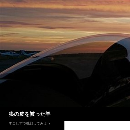
検
狼の皮を被った羊
索
すこしずつ挑戦してみよう