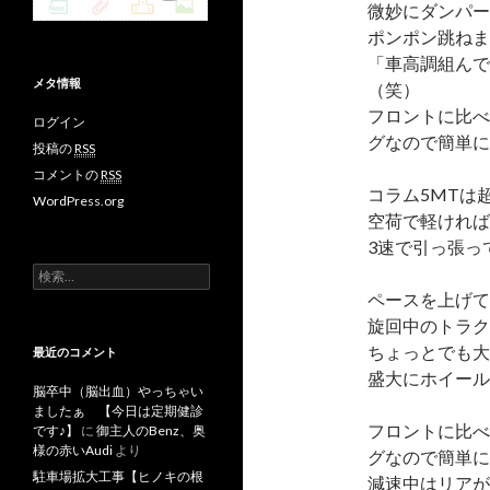
微妙にダンパー
ポンポン跳ねま
「車高調組んで
メタ情報
（笑）
フロントに比べ
ログイン
グなので簡単に
投稿の
RSS
コメントの
RSS
コラム5MTは
WordPress.org
空荷で軽ければ
3速で引っ張っ
検
索
ペースを上げて
:
旋回中のトラク
ちょっとでも
最近のコメント
盛大にホイール
脳卒中（脳出血）やっちゃい
ましたぁ 【今日は定期健診
フロントに比べ
です♪】
に
御主人のBenz、奥
様の赤いAudi
より
グなので簡単に
駐車場拡大工事【ヒノキの根
減速中はリアが