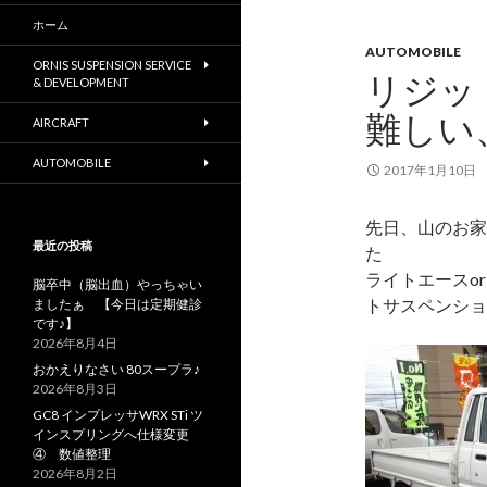
ホーム
AUTOMOBILE
ORNIS SUSPENSION SERVICE
リジッ
& DEVELOPMENT
難しい
AIRCRAFT
AUTOMOBILE
2017年1月10日
先日、山のお家
最近の投稿
た
ライトエースo
脳卒中（脳出血）やっちゃい
トサスペンショ
ましたぁ 【今日は定期健診
です♪】
2026年8月4日
おかえりなさい 80スープラ♪
2026年8月3日
GC8 インプレッサWRX STi ツ
インスプリングへ仕様変更
④ 数値整理
2026年8月2日