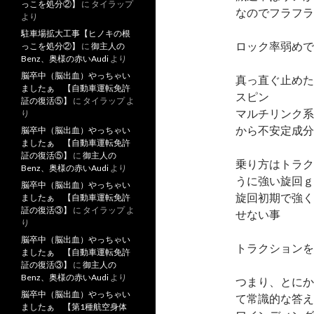
っこを処分②】
に
タイラップ
なのでフラフラ
より
駐車場拡大工事【ヒノキの根
ロック率弱めで
っこを処分②】
に
御主人の
Benz、奥様の赤いAudi
より
脳卒中（脳出血）やっちゃい
真っ直ぐ止めた
ましたぁ 【自動車運転免許
スピン
証の復活⑤】
に
タイラップ
よ
マルチリンク系
り
から不安定成分
脳卒中（脳出血）やっちゃい
ましたぁ 【自動車運転免許
証の復活⑤】
に
御主人の
乗り方はトラク
Benz、奥様の赤いAudi
より
うに強い旋回ｇ
脳卒中（脳出血）やっちゃい
旋回初期で強く
ましたぁ 【自動車運転免許
証の復活③】
に
タイラップ
よ
せない事
り
脳卒中（脳出血）やっちゃい
トラクションを
ましたぁ 【自動車運転免許
証の復活③】
に
御主人の
Benz、奥様の赤いAudi
より
つまり、とにか
脳卒中（脳出血）やっちゃい
て常識的な答え
ましたぁ 【第1種航空身体