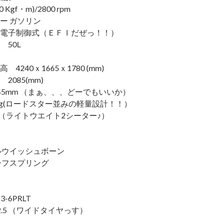
0 Kgf・m)/2800 rpm
ー ガソリン
電子制御式（ＥＦＩだぜっ！！）
50L
4240ｘ1665ｘ1780 (mm)
2085(mm)
45mm （まぁ、、、どーでもいいか）
0kg(ロードスター並みの軽量設計！！）
 （ライトウエイト2シーター♪）
ルウイッシュボーン
ーフスプリング
3-6PRLT
R12.5 （ワイドタイヤっす）