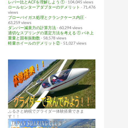
レバー比とACFを理解しよう ①
- 104,045 views
ロールセンターアダプターのデメリット
- 71,476
views
ブローバイガス処理とクランクケース内圧
-
63,259 views
ダンパー減衰力の計算方法
- 60,294 views
適切なスプリングの選定方法を考える ① バネ上
重量と固有振動数
- 58,578 views
軽量ホイールのデメリット②
- 51,027 views
ふるさと納税でグライダー体験搭乗できま
す！！