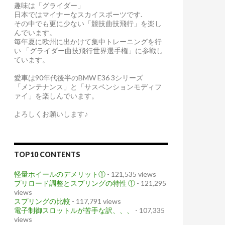
趣味は「グライダー」
日本ではマイナーなスカイスポーツです.
その中でも更に少ない「競技曲技飛行」を楽し
んでいます。
毎年夏に欧州に出かけて集中トレーニングを行
い 「グライダー曲技飛行世界選手権」に参戦し
ています。
愛車は90年代後半のBMW E36 3シリーズ
「メンテナンス」と「サスペンションモディフ
ァイ」を楽しんでいます。
よろしくお願いします♪
TOP10 CONTENTS
軽量ホイールのデメリット①
- 121,535 views
プリロード調整とスプリングの特性 ①
- 121,295
views
スプリングの比較
- 117,791 views
電子制御スロットルが苦手な訳、、、
- 107,335
views