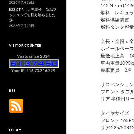
2026年7月26日
142 N・m (14.5
R33 GT-R「大先輩号」 新品ブ
燃料 レギュラ
ッシュへ打ち替え始めました
燃料供給装置 
⑥
2026年7月25日
燃料タンク容量 
全長ｘ全幅ｘ全高 
VISITOR COUNTER
ホイールベース 
最低地上高 1
Visits since 2014
車両重量109
乗車定員 2名
Your IP: 216.73.216.229
サスペンション
フロント ダブ
RSS
リア 半楕円リ
タイヤサイズ
フロント 165R1
リア 225/50
FEEDLY