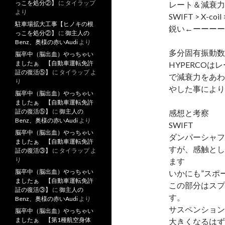
っこを処分②】
に
タイラップ
レート＆減衰力
より
SWIFT > X-coil
駐車場拡大工事【ヒノキの根
鋭い←ーーーー
っこを処分②】
に
御主人の
Benz、奥様の赤いAudi
より
多分固有振動数
脳卒中（脳出血）やっちゃい
ましたぁ 【自動車運転免許
HYPERCOは
証の復活⑤】
に
タイラップ
よ
で減衰力をあわ
り
やした事により
脳卒中（脳出血）やっちゃい
ましたぁ 【自動車運転免許
証の復活⑤】
に
御主人の
感想と考察
Benz、奥様の赤いAudi
より
SWIFT
脳卒中（脳出血）やっちゃい
ダンパーシャフ
ましたぁ 【自動車運転免許
すが、感触とし
証の復活③】
に
タイラップ
よ
り
ます
脳卒中（脳出血）やっちゃい
いかにも”スポ
ましたぁ 【自動車運転免許
この部分はスプ
証の復活③】
に
御主人の
す。
Benz、奥様の赤いAudi
より
サスペンション
脳卒中（脳出血）やっちゃい
ましたぁ 【第1種航空身体
大きくなるはず