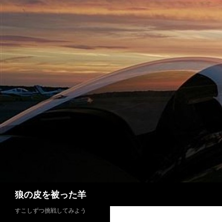
検
狼の皮を被った羊
索
すこしずつ挑戦してみよう