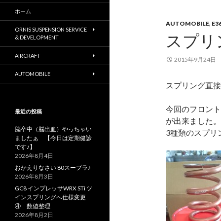
ホーム
AUTOMOBILE
,
E3
ORNIS SUSPENSION SERVICE
スプリ
& DEVELOPMENT
AIRCRAFT
2015年9月24日
AUTOMOBILE
スプリング直接
今回のフロント
最近の投稿
が出来ました。
脳卒中（脳出血）やっちゃい
3種類のスプリ
ましたぁ 【今日は定期健診
です♪】
2026年8月4日
おかえりなさい 80スープラ♪
2026年8月3日
GC8 インプレッサWRX STi ツ
インスプリングへ仕様変更
④ 数値整理
2026年8月2日