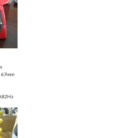
m
67mm
82Hz