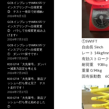
GC8 インプレッサWRX STi ツ
インスプリングへ仕様変更
③ テスト一発目で好感触♪
2026年8月1日
GC8 インプレッサWRX STi ツ
インスプリングへ仕様変更
② バラして仕様変更 組み上
げます♪
2026年7月31日
①SWIFT
GC8 インプレッサWRX STi ツ
自由長 5inch
インスプリングへ仕様変更
レート 14kgfm
① ダンパー採寸です♪
有効ストローク 
2026年7月30日
耐荷重 938㎏
R33 GT-R「大先輩号」 ダンパ
ー減衰力設定を考える
重量 0.94kg
2026年7月28日
固有振動数 60.
R33 GT-R「大先輩号」 新品ブ
ッシュへ打ち替え完了 テス
ト走行です！
2026年7月27日
R33 GT-R「大先輩号」 新品ブ
ッシュへ打ち替え始めました
⑦