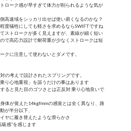
トローク感が早すぎて体力が削られるような気が
側高速域をシッカリ出せば使い易くなるのかな？
程度犠牲にしても軽さを求めるならSWIFTですね
てストロークが多く見えますが、素線が細く短い
ので高応力設計で耐荷重が少なくストロークは短
ークに注意して使わないとダメです。
正反対の考えで設計されたスプリングです。
乗り心地重視」を謳うだけの事はあります
交換すると見た目のゴツさとは正反対 乗り心地良いで
で身体が覚えた14kgfmmの感覚とは全く異なり、路
動が半分以下、
イヤに履き替えたような滑らかさ
高級感”を感じます