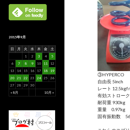
2015年9月
日
月
火
水
木
金
土
1
2
3
4
5
6
7
8
9
10
11
12
13
14
15
16
17
18
19
③HYPERCO
20
21
22
23
24
25
26
自由長 5inch
27
28
29
30
レート 12.5kgfｍ
« 8月
10月 »
有効ストローク 
耐荷重 930kg
重量 0.97kg
固有振動数 56.