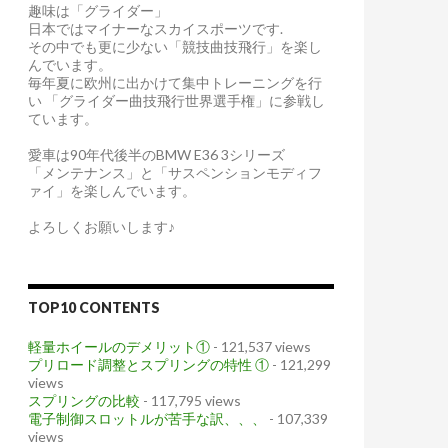
趣味は「グライダー」
日本ではマイナーなスカイスポーツです.
その中でも更に少ない「競技曲技飛行」を楽し
んでいます。
毎年夏に欧州に出かけて集中トレーニングを行
い 「グライダー曲技飛行世界選手権」に参戦し
ています。
愛車は90年代後半のBMW E36 3シリーズ
「メンテナンス」と「サスペンションモディフ
ァイ」を楽しんでいます。
よろしくお願いします♪
TOP10 CONTENTS
軽量ホイールのデメリット①
- 121,537 views
プリロード調整とスプリングの特性 ①
- 121,299
views
スプリングの比較
- 117,795 views
電子制御スロットルが苦手な訳、、、
- 107,339
views