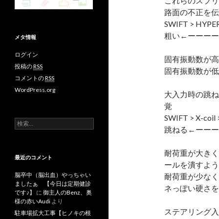
これらのスプリ
路面の不正を伝
SWIFT > HYPER
粗い←ーーーー
メタ情報
ログイン
固有振動数が高
投稿の
RSS
固有振動数が低
コメントの
RSS
WordPress.org
大入力時の跳ね
覚
SWIFT > X-coi
検
跳ねる←ーーー
索
:
耐荷重が大きく
最近のコメント
ールを潰すよう
脳卒中（脳出血）やっちゃい
耐荷重が少なく
ましたぁ 【今日は定期健診
ネっぽい硬さを
です♪】
に
御主人のBenz、奥
様の赤いAudi
より
ステアリング入
駐車場拡大工事【ヒノキの根