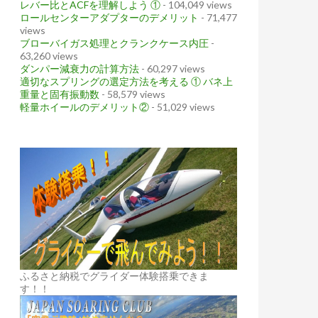
レバー比とACFを理解しよう ①
- 104,049 views
ロールセンターアダプターのデメリット
- 71,477
views
ブローバイガス処理とクランクケース内圧
-
63,260 views
ダンパー減衰力の計算方法
- 60,297 views
適切なスプリングの選定方法を考える ① バネ上
重量と固有振動数
- 58,579 views
軽量ホイールのデメリット②
- 51,029 views
ふるさと納税でグライダー体験搭乗できま
す！！