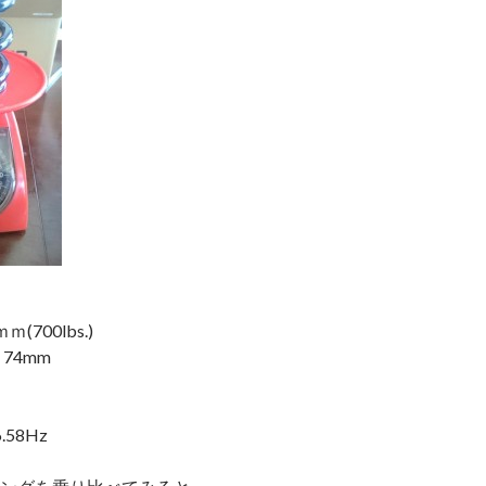
ｍ(700lbs.)
74mm
58Hz