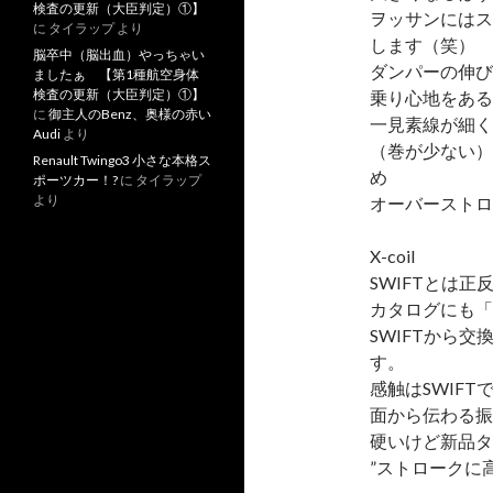
検査の更新（大臣判定）①】
ヲッサンにはス
に
タイラップ
より
します（笑）
脳卒中（脳出血）やっちゃい
ダンパーの伸び
ましたぁ 【第1種航空身体
検査の更新（大臣判定）①】
乗り心地をある
に
御主人のBenz、奥様の赤い
一見素線が細く
Audi
より
（巻が少ない）
Renault Twingo3 小さな本格ス
め
ポーツカー！?
に
タイラップ
より
オーバーストロ
X-coil
SWIFTとは
カタログにも「
SWIFTから
す。
感触はSWIFT
面から伝わる振
硬いけど新品タ
”ストロークに