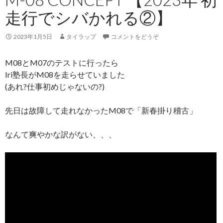
走行でシバかれる②】
2023年1月5日
タイラップ
コメントをどうぞ
M08とM07のテストに行ったら
Iri塾長がM08を走らせていました
(あれ?仕事初めじゃないの?)
先日は故障して走れなかったM08で「新春掛り稽古」
なんて爽やかな訳がない、、、