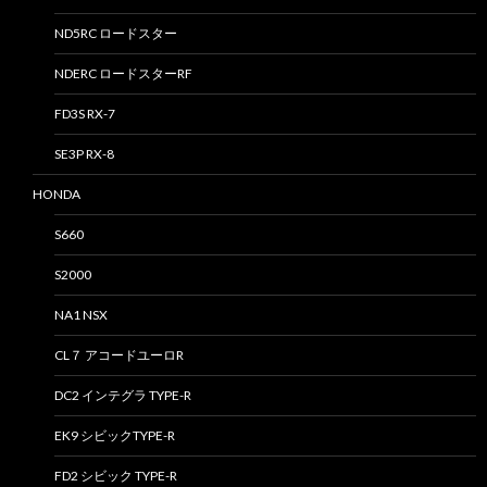
ND5RC ロードスター
NDERC ロードスターRF
FD3S RX-7
SE3P RX-8
HONDA
S660
S2000
NA1 NSX
CL７ アコードユーロR
DC2 インテグラ TYPE-R
EK9 シビックTYPE-R
FD2 シビック TYPE-R