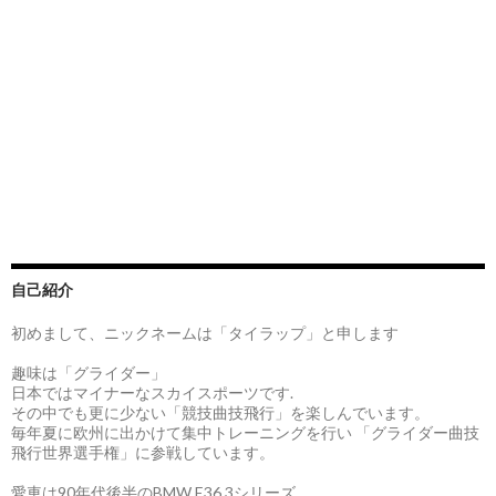
自己紹介
初めまして、ニックネームは「タイラップ」と申します
趣味は「グライダー」
日本ではマイナーなスカイスポーツです.
その中でも更に少ない「競技曲技飛行」を楽しんでいます。
毎年夏に欧州に出かけて集中トレーニングを行い 「グライダー曲技
飛行世界選手権」に参戦しています。
愛車は90年代後半のBMW E36 3シリーズ