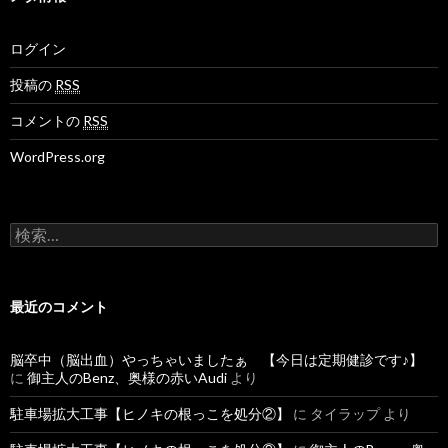
ログイン
投稿の
RSS
コメントの
RSS
WordPress.org
検
索
:
最近のコメント
脳卒中（脳出血）やっちゃいましたぁ 【今日は定期健診です♪】
に
御主人のBenz、奥様の赤いAudi
より
駐車場拡大工事【ヒノキの根っこを処分②】
に
タイラップ
より