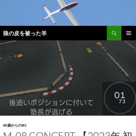
検
狼の皮を被った羊
索
コ
メインメ
ン
ニュー
テ
ン
ツ
へ
移
動
45歳からのRC
M-08 CONCEPT 【2023年 初