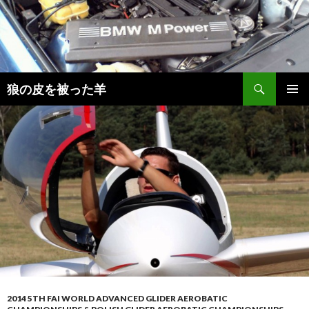
検
狼の皮を被った羊
索
コ
メインメ
ン
ニュー
テ
ン
ツ
へ
移
動
2014 5TH FAI WORLD ADVANCED GLIDER AEROBATIC