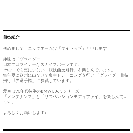
自己紹介
初めまして、ニックネームは「タイラップ」と申します
趣味は「グライダー」
日本ではマイナーなスカイスポーツです.
その中でも更に少ない「競技曲技飛行」を楽しんでいます。
毎年夏に欧州に出かけて集中トレーニングを行い 「グライダー曲技
飛行世界選手権」に参戦しています。
愛車は90年代後半のBMW E36 3シリーズ
「メンテナンス」と「サスペンションモディファイ」を楽しんでい
ます。
よろしくお願いします♪