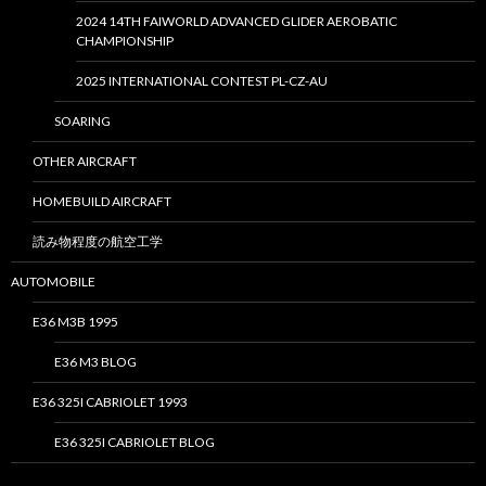
2024 14TH FAIWORLD ADVANCED GLIDER AEROBATIC
CHAMPIONSHIP
2025 INTERNATIONAL CONTEST PL-CZ-AU
SOARING
OTHER AIRCRAFT
HOMEBUILD AIRCRAFT
読み物程度の航空工学
AUTOMOBILE
E36 M3B 1995
E36 M3 BLOG
E36 325I CABRIOLET 1993
E36 325I CABRIOLET BLOG