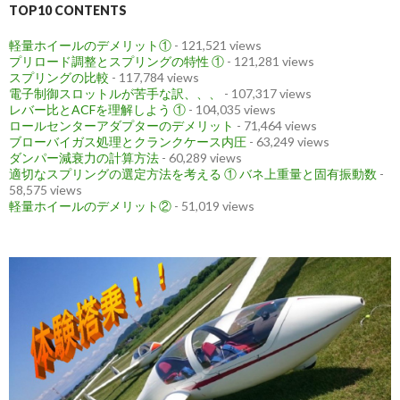
TOP10 CONTENTS
軽量ホイールのデメリット①
- 121,521 views
プリロード調整とスプリングの特性 ①
- 121,281 views
スプリングの比較
- 117,784 views
電子制御スロットルが苦手な訳、、、
- 107,317 views
レバー比とACFを理解しよう ①
- 104,035 views
ロールセンターアダプターのデメリット
- 71,464 views
ブローバイガス処理とクランクケース内圧
- 63,249 views
ダンパー減衰力の計算方法
- 60,289 views
適切なスプリングの選定方法を考える ① バネ上重量と固有振動数
-
58,575 views
軽量ホイールのデメリット②
- 51,019 views