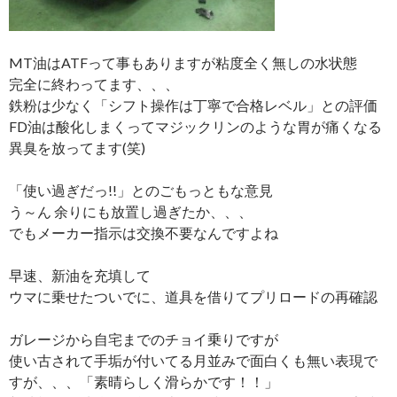
MT油はATFって事もありますが粘度全く無しの水状態
完全に終わってます、、、
鉄粉は少なく「シフト操作は丁寧で合格レベル」との評価
FD油は酸化しまくってマジックリンのような胃が痛くなる
異臭を放ってます(笑)
「使い過ぎだっ!!」とのごもっともな意見
う～ん 余りにも放置し過ぎたか、、、
でもメーカー指示は交換不要なんですよね
早速、新油を充填して
ウマに乗せたついでに、道具を借りてプリロードの再確認
ガレージから自宅までのチョイ乗りですが
使い古されて手垢が付いてる月並みで面白くも無い表現で
すが、、、「素晴らしく滑らかです！！」