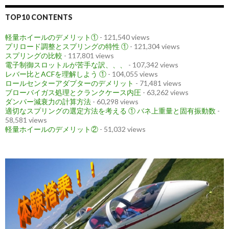
TOP10 CONTENTS
軽量ホイールのデメリット①
- 121,540 views
プリロード調整とスプリングの特性 ①
- 121,304 views
スプリングの比較
- 117,801 views
電子制御スロットルが苦手な訳、、、
- 107,342 views
レバー比とACFを理解しよう ①
- 104,055 views
ロールセンターアダプターのデメリット
- 71,481 views
ブローバイガス処理とクランクケース内圧
- 63,262 views
ダンパー減衰力の計算方法
- 60,298 views
適切なスプリングの選定方法を考える ① バネ上重量と固有振動数
-
58,581 views
軽量ホイールのデメリット②
- 51,032 views