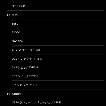
SE3P RX-8
HONDA
S660
S2000
NA1 NSX
CL７ アコードユーロR
DC2 インテグラ TYPE-R
EK9 シビックTYPE-R
FD2 シビック TYPE-R
FL5 シビックTYPE-R
MITUBISHI
CP9A ランサーエボリューション6 TME