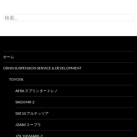
検
索
:
ホーム
ORNIS SUSPENSION SERVICE & DEVELOPMENT
TOYOTA
AE86 スプリンタートレノ
SW20 MR-2
SXE10 アルテッツア
JZA80 スープラ
JZX 100 MARK-2