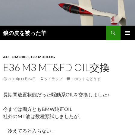
検
狼の皮を被った羊
索
コ
メインメ
ン
ニュー
テ
ン
AUTOMOBILE
,
E36 M3 BLOG
ツ
E36 M3 MT&FD OIL交換
へ
移
2010年11月24日
タイラップ
コメントをどうぞ
動
長期間放置状態だった駆動系OILを交換しました♪
今までは両方ともBMW純正OIL
社外のMT油は数種類試しましたが、
「冷えてると入らない」