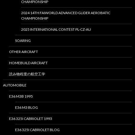
CHAMPIONSHIP
2024 14TH FAIWORLD ADVANCED GLIDER AEROBATIC
CHAMPIONSHIP
2025 INTERNATIONAL CONTEST PL-CZ-AU
SOARING
OTHER AIRCRAFT
HOMEBUILD AIRCRAFT
読み物程度の航空工学
AUTOMOBILE
E36 M3B 1995
E36 M3 BLOG
E36 325I CABRIOLET 1993
E36 325I CABRIOLET BLOG