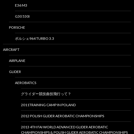
E36 M3
G30 530I
PORSCHE
ポルシェ964 TURBO 3.3
AIRCRAFT
AIRPLANE
GLIDER
AEROBATICS
グライダー競技曲技飛行って？
2011TRAINING CAMP IN POLAND
2012 POLISH GLIDER AEROBATIC CHAMPIONSHIPS
2013 4TH FAI WORLD ADVANCED GLIDER AEROBATIC
CHAMPIONSHIPS & POLISH GLIDER AEROBATIC CHAMPIONSHIPS