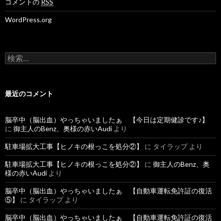
コメントの
RSS
WordPress.org
検
索
:
最近のコメント
脳卒中（脳出血）やっちゃいましたぁ 【今日は定期健診です♪】
に
御主人のBenz、奥様の赤いAudi
より
駐車場拡大工事【ヒノキの根っこを処分②】
に
タイラップ
より
駐車場拡大工事【ヒノキの根っこを処分②】
に
御主人のBenz、奥
様の赤いAudi
より
脳卒中（脳出血）やっちゃいましたぁ 【自動車運転免許証の復活
⑤】
に
タイラップ
より
脳卒中（脳出血）やっちゃいましたぁ 【自動車運転免許証の復活