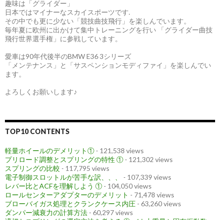
趣味は「グライダー」
日本ではマイナーなスカイスポーツです.
その中でも更に少ない「競技曲技飛行」を楽しんでいます。
毎年夏に欧州に出かけて集中トレーニングを行い 「グライダー曲技
飛行世界選手権」に参戦しています。
愛車は90年代後半のBMW E36 3シリーズ
「メンテナンス」と「サスペンションモディファイ」を楽しんでい
ます。
よろしくお願いします♪
TOP10 CONTENTS
軽量ホイールのデメリット①
- 121,538 views
プリロード調整とスプリングの特性 ①
- 121,302 views
スプリングの比較
- 117,795 views
電子制御スロットルが苦手な訳、、、
- 107,339 views
レバー比とACFを理解しよう ①
- 104,050 views
ロールセンターアダプターのデメリット
- 71,478 views
ブローバイガス処理とクランクケース内圧
- 63,260 views
ダンパー減衰力の計算方法
- 60,297 views