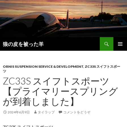
検
狼の皮を被った羊
索
コ
メインメ
ン
ニュー
テ
ン
ORNIS SUSPENSION SERVICE & DEVELOPMENT
,
ZC33S スイフトスポー
ツ
ツ
ZC33S スイフトスポーツ
へ
移
【プライマリースプリング
動
が到着しました】
2024年6月9日
タイラップ
コメントをどうぞ
ZC33S スイフトスポーツ