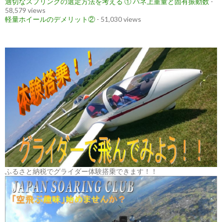
適切なスプリングの選定方法を考える ① バネ上重量と固有振動数
-
58,579 views
軽量ホイールのデメリット②
- 51,030 views
ふるさと納税でグライダー体験搭乗できます！！